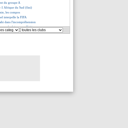
ment du groupe A
-1 Afrique du Sud (fini)
nie, les compos
el interpelle la FIFA
ahi dans l'incompréhension
core forfait contre Haïti
reira vendu pour 33,6 M€ (off.)
orée du Sud, les compos prob.
un départ canon
ingham veut faire ses preuves
pense à Diogo Costa
ha va retrouver sa mère
nir de Rodri en question
Afrique du Sud, les compos
agine Bouaddi au Real
nnavaro fier de son équipe
egardé Camavinga, mais...
-CR7, la différence pour Riolo
a arrive bien pour 3,5 M€
'armée mexicaine intervient
e clause à 15 M€ ?
 prépare pour Barcola !
nez avec Ronaldo... en club ?
hésitation pour Renard
 va retourner à l'OM
en CdM, Giroud croit en Mbappé