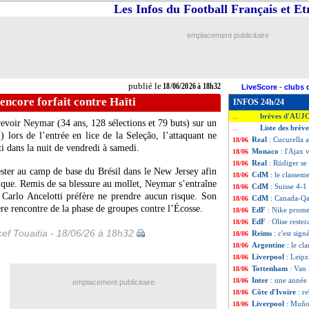
Les Infos du Football Français et E
emplacement publicitaire
publié le
18/06/2026 à 18h32
LiveScore
-
clubs 
encore forfait contre Haïti
INFOS 24h/24
brèves d'AUJ
...
revoir Neymar (34 ans, 128 sélections et 79 buts) sur un
Liste des brèv
...
) lors de l’entrée en lice de la Seleção, l’attaquant ne
Real
: Cucurella 
18/06
ti dans la nuit de vendredi à samedi.
Monaco
: l'Ajax
18/06
Real
: Rüdiger se
18/06
ster au camp de base du Brésil dans le New Jersey afin
CdM
: le classe
18/06
ique. Remis de sa blessure au mollet, Neymar s’entraîne
CdM
: Suisse 4-1
18/06
 Carlo Ancelotti préfère ne prendre aucun risque. Son
CdM
: Canada-Qa
18/06
ère rencontre de la phase de groupes contre l’Écosse.
EdF
: Nike prome
18/06
EdF
: Olise rester
18/06
ef Touaitia - 18/06/26 à 18h32
Reims
: c'est sig
18/06
Argentine
: le cl
18/06
Liverpool
: Leip
18/06
Tottenham
: Van
18/06
Inter
: une année
18/06
emplacement publicitaire
Côte d'Ivoire
: r
18/06
Liverpool
: Muñoz
18/06