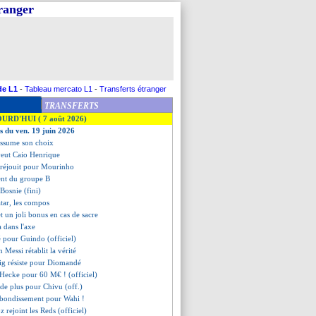
tranger
de L1
-
Tableau mercato L1
-
Transferts étranger
TRANSFERTS
OURD'HUI ( 7 août 2026)
es du ven. 19 juin 2026
assume son choix
 veut Caio Henrique
 réjouit pour Mourinho
ment du groupe B
 Bosnie (fini)
tar, les compos
t un joli bonus en cas de sacre
a dans l'axe
né pour Guindo (officiel)
an Messi rétablit la vérité
zig résiste pour Diomandé
 Hecke pour 60 M€ ! (officiel)
 de plus pour Chivu (off.)
ebondissement pour Wahi !
 rejoint les Reds (officiel)