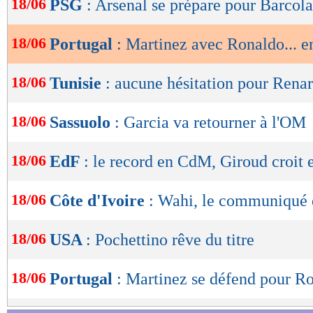
18/06
PSG
: Arsenal se prépare pour Barcola
de
lecture
18/06
Portugal
: Martinez avec Ronaldo... e
OK
18/06
Tunisie
: aucune hésitation pour Rena
18/06
Sassuolo
: Garcia va retourner à l'OM
18/06
EdF
: le record en CdM, Giroud croit
18/06
Côte d'Ivoire
: Wahi, le communiqué 
18/06
USA
: Pochettino rêve du titre
18/06
Portugal
: Martinez se défend pour R