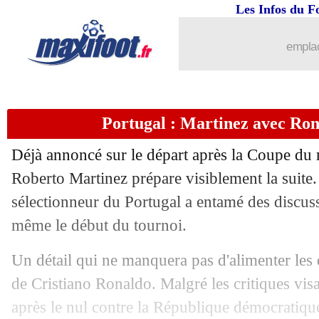
18/06
Brésil
: Neymar encore forfait contre 
Les Infos du F
18/06
Lyon
: Afonso Moreira vendu pour 33,
emplac
18/06
CdM
: Mexique-Corée du Sud, les co
Portugal : Martinez avec Rona
18/06
CdM
: les buts, un départ canon
Déjà annoncé sur le départ après la Coupe d
18/06
Angleterre
: Bellingham veut faire se
Roberto Martinez prépare visiblement la suite
sélectionneur du Portugal a entamé des discus
18/06
Porto
: Chelsea pense à Diogo Costa
même le début du tournoi.
18/06
Cap-Vert
: Vozinha va retrouver sa m
Un détail qui ne manquera pas d'alimenter les 
de Cristiano Ronaldo. Malgré les critiques vis
18/06
Man City
: l'avenir de Rodri en quest
après le nul contre la République démocratiqu