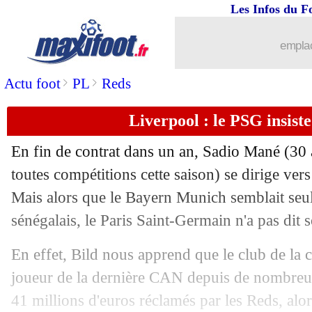
Les Infos du F
01/06
Bayern
: Gnabry vise le Real
emplac
01/06
Real
: Mbappé félicite Benzema pour 
>
>
Actu foot
PL
Reds
01/06
Juve
: Pogba, ça brûle
Liverpool : le PSG insis
01/06
PSG
: un gardien définitivement vend
En fin de contrat dans un an, Sadio Mané (30 
toutes compétitions cette saison) se dirige ver
01/06
Séville
: l'OM fixe son prix pour Cale
Mais alors que le Bayern Munich semblait seul 
01/06
sénégalais, le Paris Saint-Germain n'a pas dit 
Liverpool
: Terrier pour remplacer M
En effet, Bild nous apprend que le club de la ca
01/06
Man Utd
: Pogba, c'est fini (officiel)
joueur de la dernière CAN depuis de nombreux 
01/06
Valence
: Gattuso en approche
41 millions d'euros réclamés par les Reds, al