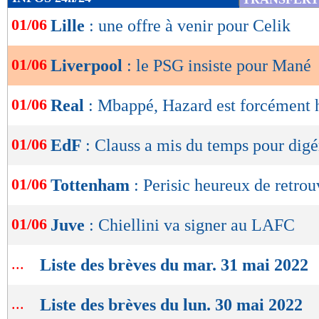
de
01/06
Lille
: une offre à venir pour Celik
lecture
OK
01/06
Liverpool
: le PSG insiste pour Mané
01/06
Real
: Mbappé, Hazard est forcément 
01/06
EdF
: Clauss a mis du temps pour digé
01/06
Tottenham
: Perisic heureux de retro
01/06
Juve
: Chiellini va signer au LAFC
...
Liste des brèves du mar. 31 mai 2022
...
Liste des brèves du lun. 30 mai 2022