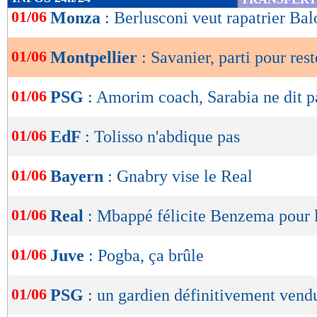
de
01/06
Monza
: Berlusconi veut rapatrier Balo
lecture
01/06
Montpellier
: Savanier, parti pour rest
OK
01/06
PSG
: Amorim coach, Sarabia ne dit p
01/06
EdF
: Tolisso n'abdique pas
01/06
Bayern
: Gnabry vise le Real
01/06
Real
: Mbappé félicite Benzema pour 
01/06
Juve
: Pogba, ça brûle
01/06
PSG
: un gardien définitivement vend