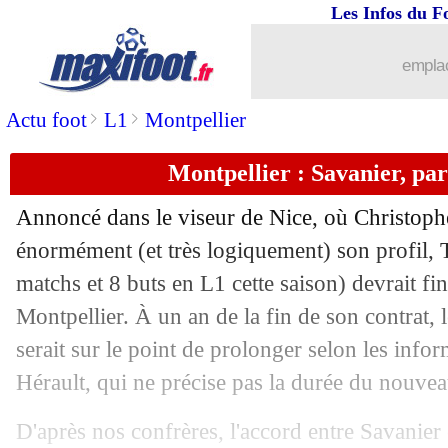
Les Infos du F
01/06
Reims
: accord avec Newcastle pour E
emplac
01/06
LdN
: la Pologne renverse le Pays de 
>
>
Actu foot
L1
Montpellier
01/06
Euro (U17)
: la France championne d'
Montpellier : Savanier, par
01/06
Finalissima
: Italie-Argentine, les co
Annoncé dans le viseur de Nice, où Christophe
01/06
OM
: un défenseur de Porto ciblé ?
énormément (et très logiquement) son profil, 
matchs et 8 buts en L1 cette saison) devrait fi
01/06
PSG
: Moussa Diaby n'exclut pas un r
Montpellier. À un an de la fin de son contrat,
serait sur le point de prolonger selon les info
01/06
Nantes
: Pereira de Sa rejoint Sochaux 
Hérault, qui ne précise pas la durée du nouvea
01/06
Angers
: le Havrais Abdelli débarque (
D'après nos confrères, l'accord entre Savanier 