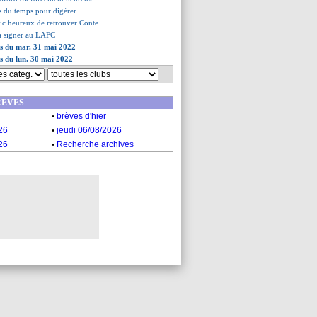
is du temps pour digérer
sic heureux de retrouver Conte
va signer au LAFC
es du mar. 31 mai 2022
es du lun. 30 mai 2022
REVES
.
brèves d'hier
.
26
jeudi 06/08/2026
.
26
Recherche archives