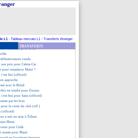
appé à Paris, vous êtes heureux
tranger
d, c'est terminé (officiel)
venir, Bayo persiste et signe
 Man Utd passe à l'attaque
ni veut rapatrier Balotelli
anier, parti pour rester
ch, Sarabia ne dit pas non
bdique pas
de L1
-
Tableau mercato L1
-
Transferts étranger
vise le Real
TRANSFERTS
licite Benzema pour la C1
brûle
 définitivement vendu
e son prix pour Caleta-Car
ier pour remplacer Mané ?
c'est fini (officiel)
o en approche
ssé avec le Brésil
erdict est tombé pour Zouma
: c'est fini pour Saïss (officiel)
aisse pas les bras
 pour la vente du club (off.)
a (officiel)
tion a mis un stop à Tolisso
raint Messi
 venir pour Celik
G insiste pour Mané
azard est forcément heureux