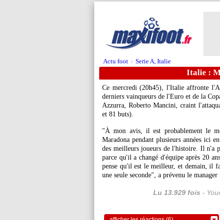
Actu foot
Serie A, Italie
>
Italie : 
Ce mercredi (20h45), l'Italie affronte l'A
derniers vainqueurs de l'Euro et de la Cop
Azzurra, Roberto Mancini, craint l'attaqua
et 81 buts).
"À mon avis, il est probablement le m
Maradona pendant plusieurs années ici en I
des meilleurs joueurs de l'histoire. Il n'
parce qu'il a changé d'équipe après 20 an
pense qu'il est le meilleur, et demain, il f
une seule seconde", a prévenu le manager t
Lu 13.929 fois
- Youc
afficher les réactions (6)