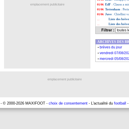
emplacement publicitaire
EdF
: Clauss a m
01/06
Tottenham
: Peri
01/06
Juve
: Chiellini 
01/06
Liste des brèv
...
Liste des brèv
...
Filtrer :
ARCHIVES DES B
.
brèves du jour
.
vendredi 07/08/20
.
mercredi 05/08/20
emplacement publicitaire
- © 2000-2026 MAXIFOOT -
choix de consentement
- L'actualité du
football
-