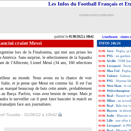
Sondage MF
: Mb
01/06
Les Infos du Football Français et E
Man Utd
: Lingar
01/06
Clermont
: son a
01/06
emplacement publicitaire
Barça
: De Jong,
01/06
Monza
: Berlusco
01/06
Montpellier
: Sav
01/06
PSG
: Amorim coa
01/06
publié le
01/06/2022 à 10h42
EdF
: Tolisso n'a
01/06
LiveScore
-
clubs 
Bayern
: Gnabry 
01/06
Mancini craint Messi
INFOS 24h/24
Real
: Mbappé fé
01/06
Juve
: Pogba, ça 
01/06
rgentine lors de la Finalissima, qui met aux prises les
PSG
: un gardien
01/06
a América. Sans surprise, le sélectionneur de la Squadra
Séville
: l'OM fix
01/06
nt de l'Albiceste, Lionel Messi (34 ans, 160 sélections
Liverpool
: Terr
01/06
Man Utd
: Pogba, 
01/06
Valence
: Gattus
01/06
eilleur au monde. Nous avons eu la chance de voir
PSG
: Neymar ble
01/06
talie, et je pense que Messi est comme lui. Il est l'un
West Ham
: le v
01/06
a pas marqué beaucoup de buts cette année, probablement
Wolverhampton
01/06
s au Barça. Parfois, vous avez besoin de temps. Mais je
Real
: Hazard ne b
01/06
audra le surveiller car il peut faire basculer le match en
Milan
: un accord
01/06
ransalpin face aux journalistes.
Real
: Bale s'en v
01/06
Bayern
: la direc
01/06
ef Touaitia - 01/06/22 à 10h42
Italie
: Mancini c
01/06
Lille
: une offre à
01/06
Liverpool
: le PS
01/06
Real
: Mbappé, H
01/06