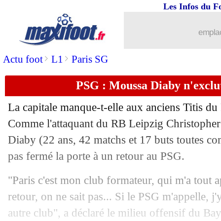
Les Infos du F
emplac
>
>
Actu foot
L1
Paris SG
PSG : Moussa Diaby n'exclut
La capitale manque-t-elle aux anciens Titis du
Comme l'attaquant du RB Leipzig Christophe
Diaby (22 ans, 42 matchs et 17 buts toutes com
...
brèves d'AUJOURD'HUI ( 7 août 202
pas fermé la porte à un retour au PSG.
...
Liste des brèves du jeu. 2 juin 2022
"Paris c'est mon club formateur, qui m'a tout a
retour, on ne sait pas... Si le PSG m'appelle, j
01/06
CdM 2022
: l'Ukraine élimine l'Ecosse
autre club", a déclaré le milieu offensif du B