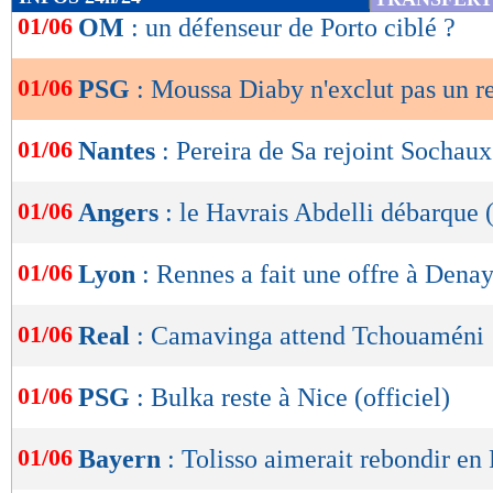
de
01/06
OM
: un défenseur de Porto ciblé ?
lecture
01/06
PSG
: Moussa Diaby n'exclut pas un r
OK
01/06
Nantes
: Pereira de Sa rejoint Sochaux 
01/06
Angers
: le Havrais Abdelli débarque (
01/06
Lyon
: Rennes a fait une offre à Dena
01/06
Real
: Camavinga attend Tchouaméni
01/06
PSG
: Bulka reste à Nice (officiel)
01/06
Bayern
: Tolisso aimerait rebondir en