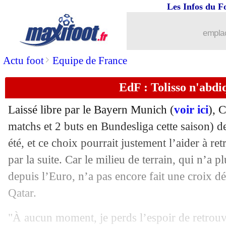
01/06
Euro (U17)
: la France championne d'
Les Infos du F
01/06
Finalissima
: Italie-Argentine, les co
emplac
01/06
OM
: un défenseur de Porto ciblé ?
>
Actu foot
Equipe de France
EdF : Tolisso n'abdi
01/06
PSG
: Moussa Diaby n'exclut pas un r
Laissé libre par le Bayern Munich (
voir ici
), 
01/06
Nantes
: Pereira de Sa rejoint Sochaux 
matchs et 2 buts en Bundesliga cette saison) d
été, et ce choix pourrait justement l’aider à re
01/06
Angers
: le Havrais Abdelli débarque (
par la suite. Car le milieu de terrain, qui n’a p
01/06
Lyon
: Rennes a fait une offre à Dena
depuis l’Euro, n’a pas encore fait une croix dé
Qatar.
01/06
Real
: Camavinga attend Tchouaméni
"À aucun moment, je perds l’espoir de retrouv