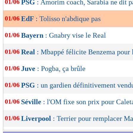
01/06
PSG
: Amorim coach, Sarabia ne dit p
de
lecture
01/06
EdF
: Tolisso n'abdique pas
OK
01/06
Bayern
: Gnabry vise le Real
01/06
Real
: Mbappé félicite Benzema pour 
01/06
Juve
: Pogba, ça brûle
01/06
PSG
: un gardien définitivement vend
01/06
Séville
: l'OM fixe son prix pour Cale
01/06
Liverpool
: Terrier pour remplacer M