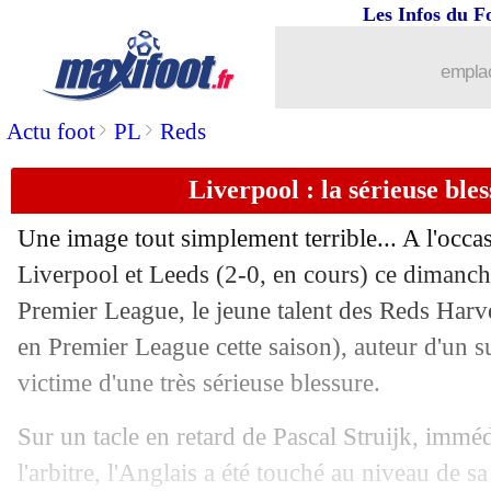
Les Infos du F
12/09
Esp.
: Benzema régale, Camavinga but
emplac
12/09
Strasbourg
: Djiku fustige de l'ineffic
>
>
Actu foot
PL
Reds
12/09
Ita.
: la Roma sur le fil !
Liverpool : la sérieuse bles
12/09
L1
: le classement provisoire
Une image tout simplement terrible... A l'occa
12/09
L1
: Lyon 3-1 Strasbourg (fini)
Liverpool et Leeds (2-0, en cours) ce dimanche
Premier League, le jeune talent des Reds Harve
12/09
PSG
: Herrera a conquis Luis Fernand
en Premier League cette saison), auteur d'un s
victime d'une très sérieuse blessure.
12/09
Atletico
: Lemar, les félicitations de 
Sur un tacle en retard de Pascal Struijk, immé
12/09
Nantes
: la frustration de Kombouaré
l'arbitre, l'Anglais a été touché au niveau de s