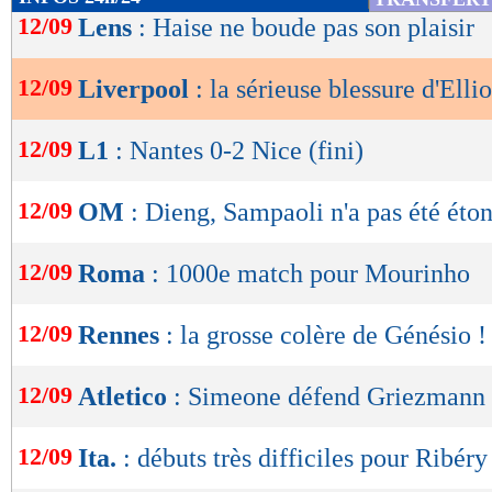
de
12/09
Lens
: Haise ne boude pas son plaisir
lecture
12/09
Liverpool
: la sérieuse blessure d'Ellio
Lu 26.274 fois
- Damien Da Silva 
OK
12/09
L1
: Nantes 0-2 Nice (fini)
12/09
OM
: Dieng, Sampaoli n'a pas été éto
12/09
Roma
: 1000e match pour Mourinho
12/09
Rennes
: la grosse colère de Génésio !
12/09
Atletico
: Simeone défend Griezmann
12/09
Ita.
: débuts très difficiles pour Ribéry