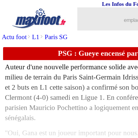
Les Infos du F
12/09
Nice
: Delort a apprécié ses débuts
emplac
12/09
Bordeaux
: Petkovic accuse le coup
>
>
Actu foot
L1
Paris SG
12/09
PSG
: les gardiens, l'avis tranché d'He
PSG : Gueye encensé par
12/09
Nice
: Dante se satisfait de la victoire
Auteur d'une nouvelle performance solide ave
12/09
Nice
: C. Galtier - "de la réussite"
milieu de terrain du Paris Saint-Germain Idri
et 2 buts en L1 cette saison) a confirmé son b
12/09
Ita.
: Ibra déjà buteur, Milan enchaîne
Clermont (4-0) samedi en Ligue 1. En conféren
parisien Mauricio Pochettino a logiquement enc
12/09
L1
: Lyon-Strasbourg, les compos
sénégalais.
12/09
Ang.
: Liverpool gagne 3-0, mais perd 
"Oui, Gana est un joueur important pour nous.