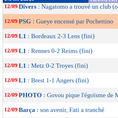
de
12/09
Divers
: Nagatomo a trouvé un club (of
lecture
12/09
PSG
: Gueye encensé par Pochettino
OK
12/09
L1
: Bordeaux 2-3 Lens (fini)
12/09
L1
: Rennes 0-2 Reims (fini)
12/09
L1
: Metz 0-2 Troyes (fini)
12/09
L1
: Brest 1-1 Angers (fini)
12/09
PHOTO
: Govou pique l'égoïsme de
12/09
Barça
: son avenir, Fati a tranché