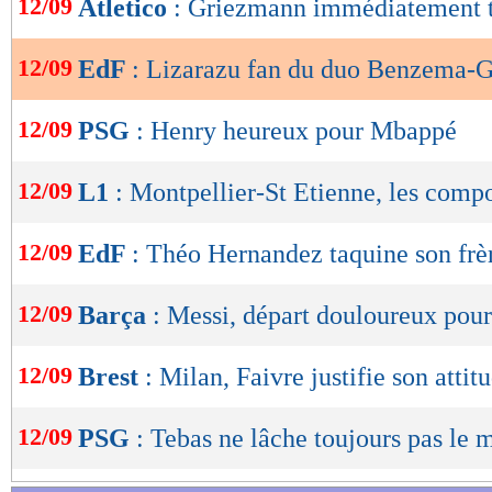
12/09
Atletico
: Griezmann immédiatement t
de
lecture
12/09
EdF
: Lizarazu fan du duo Benzema-
OK
12/09
PSG
: Henry heureux pour Mbappé
12/09
L1
: Montpellier-St Etienne, les comp
12/09
EdF
: Théo Hernandez taquine son frè
12/09
Barça
: Messi, départ douloureux pou
12/09
Brest
: Milan, Faivre justifie son attit
12/09
PSG
: Tebas ne lâche toujours pas le