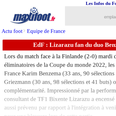
12/09
Esp.
: Griezmann muet, Lemar sauve l'
Les Infos du F
12/09
Barça
: gros coup dur pour Braithwait
emplac
12/09
Montpellier
: Germain savoure ses bo
>
Actu foot
Equipe de France
EdF : Lizarazu fan du duo B
12/09
Chelsea
: pour Tuchel, van Gaal a du 
Lors du match face à la Finlande (2-0) mardi d
12/09
L1
: Montpellier 2-0 St Etienne (fini)
éliminatoires de la Coupe du monde 2022, les 
France Karim Benzema (33 ans, 90 sélections e
12/09
Monaco
: Disasi n'est pas inquiet
Griezmann (30 ans, 98 sélections et 41 buts) o
12/09
Ita.
: l'Inter Milan tenu en échec
complémentarité. Impressionné par la perform
consultant de TF1 Bixente Lizarazu a encensé 
12/09
Chelsea
: le "rêve" de Lukaku
aussi prévenu par rapport à l'intégration à ve