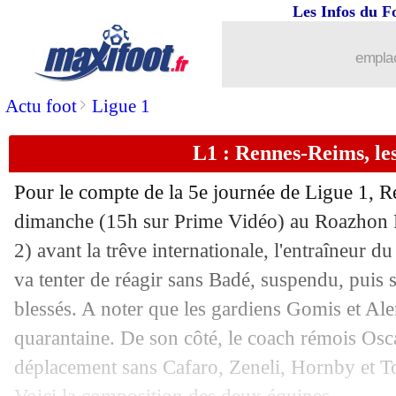
Les Infos du F
12/09
PSG
: Gueye encensé par Pochettino
emplac
12/09
L1
: Bordeaux 2-3 Lens (fini)
>
Actu foot
Ligue 1
12/09
L1
: Rennes 0-2 Reims (fini)
L1 : Rennes-Reims, le
12/09
L1
: Metz 0-2 Troyes (fini)
Pour le compte de la 5e journée de Ligue 1, R
12/09
L1
: Brest 1-1 Angers (fini)
dimanche (15h sur Prime Vidéo) au Roazhon P
2) avant la trêve internationale, l'entraîneur 
12/09
PHOTO
: Govou pique l'égoïsme de
va tenter de réagir sans Badé, suspendu, puis
blessés. A noter que les gardiens Gomis et Al
12/09
Barça
: son avenir, Fati a tranché
quarantaine. De son côté, le coach rémois Osc
déplacement sans Cafaro, Zeneli, Hornby et Tou
12/09
L1
: Nantes-Nice, les compos