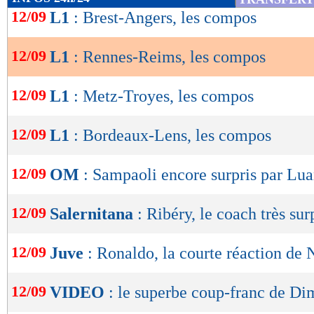
25/04
Vict.
5-1
de
12/09
L1
: Brest-Angers, les compos
buts
encaissés/match
lecture
1,18
- 1,32
statistiques toutes compétitions con
12/09
L1
: Rennes-Reims, les compos
OK
Lu 2.749 fois
- Damien Da Silva 
12/09
L1
: Metz-Troyes, les compos
12/09
L1
: Bordeaux-Lens, les compos
12/09
OM
: Sampaoli encore surpris par Lua
12/09
Salernitana
: Ribéry, le coach très sur
12/09
Juve
: Ronaldo, la courte réaction de
12/09
VIDEO
: le superbe coup-franc de Di