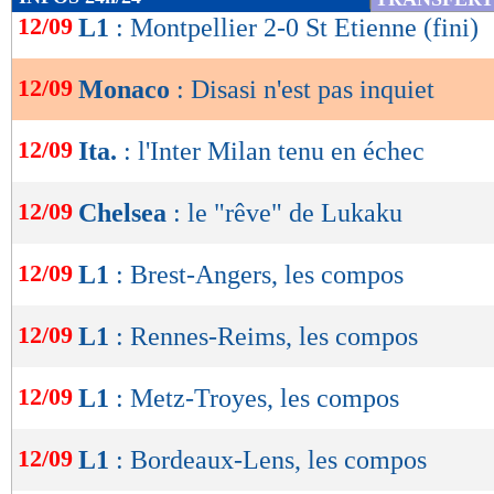
de
12/09
L1
: Montpellier 2-0 St Etienne (fini)
lecture
12/09
Monaco
: Disasi n'est pas inquiet
OK
12/09
Ita.
: l'Inter Milan tenu en échec
12/09
Chelsea
: le "rêve" de Lukaku
12/09
L1
: Brest-Angers, les compos
12/09
L1
: Rennes-Reims, les compos
12/09
L1
: Metz-Troyes, les compos
12/09
L1
: Bordeaux-Lens, les compos