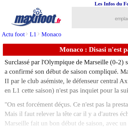
Les Infos du F
12/09
Rennes
: la grosse colère de Génésio !
emplac
12/09
Atletico
: Simeone défend Griezmann
>
>
Actu foot
L1
Monaco
12/09
Ita.
: débuts très difficiles pour Ribéry
Monaco : Disasi n'est p
12/09
Divers
: Nagatomo a trouvé un club (of
Surclassé par l'Olympique de Marseille (0-2)
12/09
PSG
: Gueye encensé par Pochettino
a confirmé son début de saison compliqué. Mal
II par le club asémiste, le défenseur central A
12/09
L1
: Bordeaux 2-3 Lens (fini)
en L1 cette saison) n'est pas inquiet pour la s
12/09
L1
: Rennes 0-2 Reims (fini)
"On est forcément déçus. Ce n'est pas la prestat
Mais il faut relever la tête car il y a d'autres é
12/09
L1
: Metz 0-2 Troyes (fini)
Marseille fait un bon début de saison, avec un