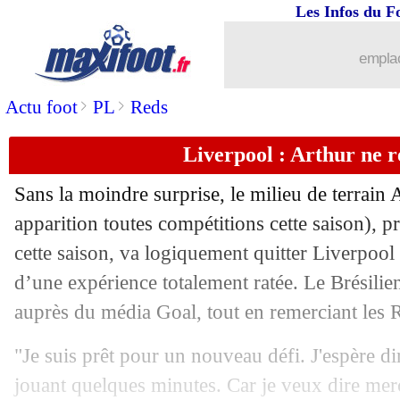
Les Infos du F
08/05
Real-City
: c'est le moment de parier !
emplac
08/05
L2
: Le Havre se rapproche de l'élite
>
>
Actu foot
PL
Reds
08/05
Man Utd
: De Gea va prolonger mais..
Liverpool : Arthur ne r
08/05
PSG
: le message du club pour Aulas
Sans la moindre surprise, le milieu de terrain
A
08/05
Nantes
: Pallois répond aux supporters
apparition toutes compétitions cette saison), p
cette saison, va logiquement quitter Liverpool 
08/05
Ita.
: la Sampdoria reléguée
d’une expérience totalement ratée. Le Brésilie
auprès du média Goal, tout en remerciant les 
08/05
Lyon
: Aulas, Ben Arfa a choqué S. An
"Je suis prêt pour un nouveau défi. J'espère di
08/05
Real
: Ancelotti n'a pas de plan anti-
jouant quelques minutes. Car je veux dire merc