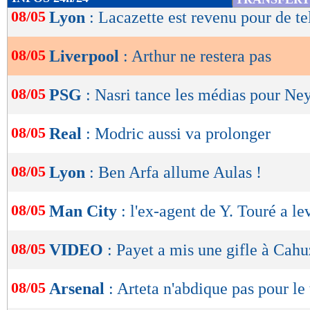
de
08/05
Lyon
: Lacazette est revenu pour de t
lecture
08/05
Liverpool
: Arthur ne restera pas
OK
08/05
PSG
: Nasri tance les médias pour N
08/05
Real
: Modric aussi va prolonger
08/05
Lyon
: Ben Arfa allume Aulas !
08/05
Man City
: l'ex-agent de Y. Touré a lev
08/05
VIDEO
: Payet a mis une gifle à Cahu
08/05
Arsenal
: Arteta n'abdique pas pour le 