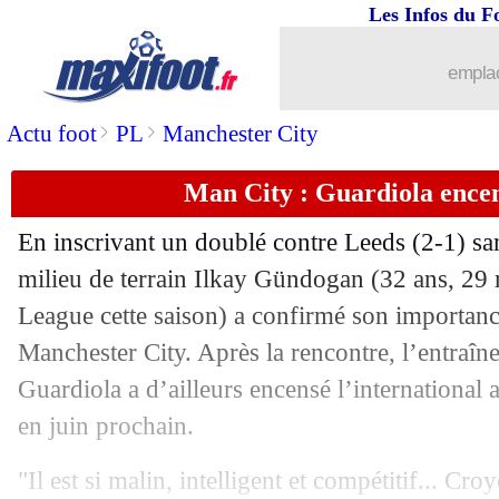
Les Infos du F
08/05
Nantes
: Ziani pour remplacer Kombo
emplac
08/05
Lyon
: Aulas, Ben Arfa taclé par son e
>
>
Actu foot
PL
Manchester City
08/05
Troyes
: Kisnorbo se prépare déjà à la
Man City : Guardiola enc
08/05
Sondage MF
: Mourinho, plus crédibl
En inscrivant un doublé contre Leeds (2-1) s
08/05
Lyon
: Lacazette est revenu pour de t
milieu de terrain Ilkay
Gündogan
(32 ans, 29 
League cette saison) a confirmé son importanc
08/05
Liverpool
: Arthur ne restera pas
Manchester City. Après la rencontre, l’entraî
Guardiola a d’ailleurs encensé l’international 
08/05
PSG
: Nasri tance les médias pour N
en juin prochain.
08/05
Real
: Modric aussi va prolonger
"Il est si malin, intelligent et compétitif... Cro