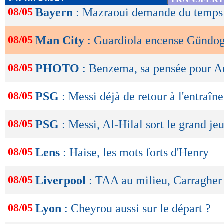
de
08/05
Bayern
: Mazraoui demande du temps 
lecture
08/05
Man City
: Guardiola encense Gündo
OK
08/05
PHOTO
: Benzema, sa pensée pour A
08/05
PSG
: Messi déjà de retour à l'entraî
08/05
PSG
: Messi, Al-Hilal sort le grand jeu
08/05
Lens
: Haise, les mots forts d'Henry
08/05
Liverpool
: TAA au milieu, Carragher 
08/05
Lyon
: Cheyrou aussi sur le départ ?