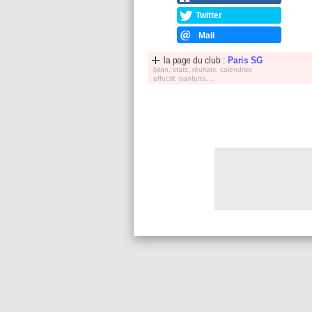
Twitter
Mail
la page du club :
Paris SG
bilan, stats, réultats, calendrier,
effectif, tranferts, ...