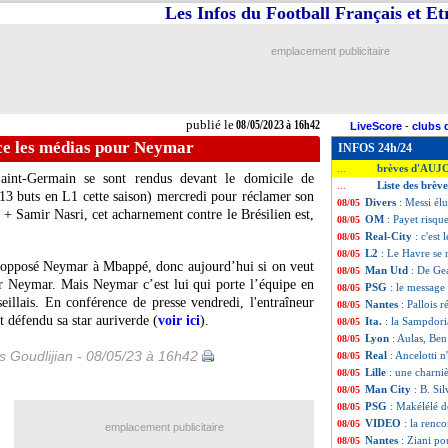
Les Infos du Football Français et E
emplacement publicitaire
publié le
08/05/2023 à 16h42
LiveScore
-
clubs 
ce les médias pour Neymar
INFOS 24h/24
brèves d'AUJ
...
Saint-Germain se sont rendus devant le domicile de
Liste des brèv
...
13 buts en L1 cette saison) mercredi pour réclamer son
Divers
: Messi élu
08/05
l + Samir Nasri, cet acharnement contre le Brésilien est,
OM
: Payet risqu
08/05
Real-City
: c'est
08/05
L2
: Le Havre se 
08/05
 a opposé Neymar à Mbappé, donc aujourd’hui si on veut
Man Utd
: De Ge
08/05
ur Neymar. Mais Neymar c’est lui qui porte l’équipe en
PSG
: le message
08/05
eillais. En conférence de presse vendredi, l'entraîneur
Nantes
: Pallois 
08/05
t défendu sa star auriverde (
voir ici
).
Ita.
: la Sampdori
08/05
Lyon
: Aulas, Be
08/05
is Goudlijian - 08/05/23 à 16h42
Real
: Ancelotti 
08/05
Lille
: une charni
08/05
Man City
: B. Si
08/05
PSG
: Makélélé 
08/05
VIDEO
: la ren
08/05
emplacement publicitaire
Nantes
: Ziani p
08/05