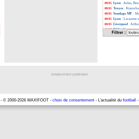
Lyon
: Aulas, Ben
08/05
Troyes
: Kisnorbo
08/05
Sondage MF
: Mo
08/05
Lyon
: Lacazette
08/05
Liverpool
: Arthu
08/05
PSG
: Nasri tanc
08/05
Filtrer :
Real
: Modric aus
08/05
Lyon
: Ben Arfa a
08/05
Man City
: l'ex-
08/05
VIDEO
: Payet a
08/05
Arsenal
: Arteta 
08/05
PSG
: Galtier a 
08/05
Lyon
: Govou re
08/05
Milan
: Mbappé, 
08/05
emplacement publicitaire
PSG
: Messi, susp
08/05
Bayern
: Mazrao
08/05
Man City
: Guar
08/05
PHOTO
: Benzem
08/05
PSG
: Messi déjà
08/05
- © 2000-2026 MAXIFOOT -
choix de consentement
- L'actualité du
football
-
PSG
: Messi, Al-H
08/05
Lens
: Haise, les 
08/05
Liverpool
: TAA a
08/05
Lyon
: Cheyrou au
08/05
PSG
: Messi, l’Eu
08/05
Man Utd
: Ten H
08/05
Nantes
: Komboua
08/05