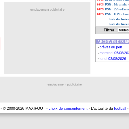
PSG
: Mourinho e
08/05
PSG
: Zaïre-Emer
emplacement publicitaire
08/05
PSG
: l'OM chamb
08/05
Liste des brèv
...
Liste des brèv
...
Filtrer :
ARCHIVES DES B
.
brèves du jour
.
mercredi 05/08/20
.
lundi 03/08/2026
emplacement publicitaire
- © 2000-2026 MAXIFOOT -
choix de consentement
- L'actualité du
football
-