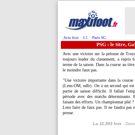
Actu foot
L1
Paris SG
>
>
PSG : le titre, Ga
Avec une victoire sur la pelouse de Troy
toujours leader du classement, a repris 
terme de la saison. Dans la course au titre
le moindre faux pas.
"Une victoire importante dans la course
(Lens-OM, ndlr). On a un second qui est t
partie de saison difficile. Il fallait l'e
période avec des matchs déterminants. E
faisant des efforts. Un championnat plié ?
Lens faire de faux pas. Il ne faudra pas
presse.
Lu 11.303 fois
- Dami