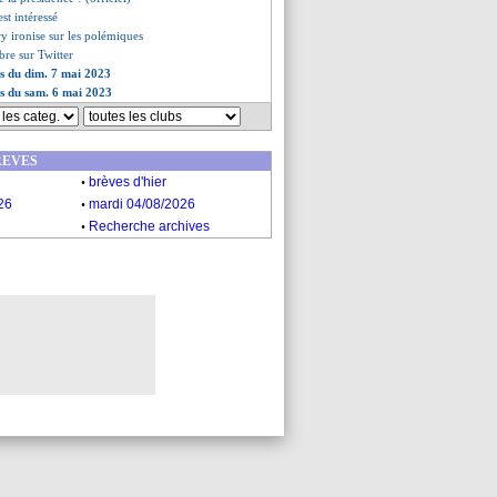
st intéressé
y ironise sur les polémiques
re sur Twitter
es du dim. 7 mai 2023
es du sam. 6 mai 2023
REVES
.
brèves d'hier
.
26
mardi 04/08/2026
.
Recherche archives