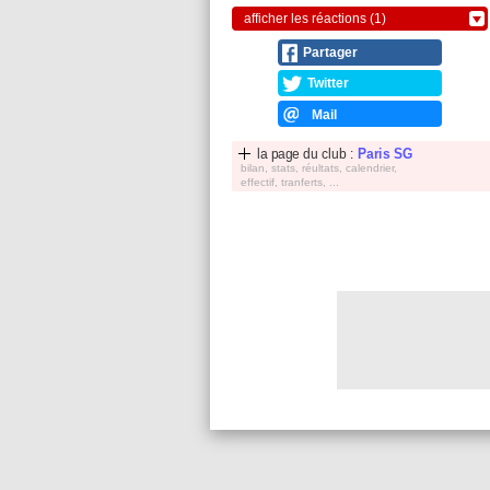
afficher les réactions (1)
Partager
Twitter
Mail
la page du club :
Paris SG
bilan, stats, réultats, calendrier,
effectif, tranferts, ...