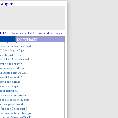
agent de Y. Touré a levé le sort
tranger
 mis une gifle à Cahuzac !
n'abdique pas pour le titre
aimé le match de Zaïre-Emery
nd hommage à Aulas
l'appel du pied de Leão
ension bel et bien réduite
ui demande du temps de jeu
de L1
-
Tableau mercato L1
-
Transferts étranger
diola encense Gündogan
TRANSFERTS
a, sa pensée pour Aulas
 de retour à l'entraînement
ilal sort le grand jeu !
mots forts d'Henry
u milieu, Carragher séduit
ssi sur le départ ?
rope reste la priorité
ag insiste pour De Gea
ré viré ce lundi ?
ntent pour Ekitike
 raisons du départ !
é pour Raphinha
 du maire pour Aulas
once la décision du club
ino en grand favori
 fond sur Guendouzi !
altier veut éviter un faux pas
e la présidence ! (officiel)