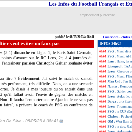
Man City
: l'ex-
08/05
Les Infos du Football Français et E
VIDEO
: Payet a
08/05
Arsenal
: Arteta 
08/05
emplacement publicitaire
PSG
: Galtier a 
08/05
Lyon
: Govou re
08/05
Milan
: Mbappé, 
08/05
PSG
: Messi, susp
08/05
publié le
08/05/2023 à 08h41
Bayern
: Mazrao
08/05
LiveScore
-
clubs 
Man City
: Guar
08/05
ltier veut éviter un faux pas
INFOS 24h/24
PHOTO
: Benzem
08/05
PSG
: Messi déjà
08/05
es (3-1) dimanche en Ligue 1, le Paris Saint-Germain,
PSG
: Messi, Al-H
08/05
6 points d'avance sur le RC Lens, 2e, à 4 journées du
Lens
: Haise, les 
08/05
, l'entraîneur parisien Christophe Galtier souhaite éviter
Liverpool
: TAA a
08/05
Lyon
: Cheyrou au
08/05
PSG
: Messi, l’Eu
08/05
 au titre ? Évidemment. J'ai suivi le match de samedi
Man Utd
: Ten H
08/05
rès performant, très difficile. Nous, on a une seconde
Nantes
: Komboua
08/05
mporter. Je disais à mes joueurs qu'on entrait dans une
PSG
: Galtier co
08/05
t qu'il fallait avoir l'envie de gagner des matchs en
Lyon
: Aulas, les
08/05
 Non. Il faudra l'emporter contre Ajaccio. Je ne vois pas
Barça
: prix fix
08/05
 en faire", a prévenu le coach du PSG en conférence de
Lyon
: l'hommage
08/05
PSG
: le CUP dén
08/05
Chelsea
: Pochett
08/05
en Da Silva - 08/05/23 à 08h41
OM
: West Ham à
08/05
PSG
: le titre, G
08/05
Lyon
: Aulas quitt
08/05