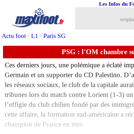
Les Infos du F
08/05
Man City
: Guardiola encense Gündo
emplac
08/05
PHOTO
: Benzema, sa pensée pour A
>
>
Actu foot
L1
Paris SG
08/05
PSG
: Messi déjà de retour à l'entraî
PSG : l'OM chambre su
08/05
PSG
: Messi, Al-Hilal sort le grand jeu
Ces derniers jours, une polémique a éclaté impl
Germain et un supporter du CD Palestino. D’ap
08/05
Lens
: Haise, les mots forts d'Henry
les réseaux sociaux, le club de la capitale aura
08/05
tribunes lors du match contre Lorient (1-3) un
Liverpool
: TAA au milieu, Carragher 
l’effigie du club chilien fondé par des immigr
08/05
Lyon
: Cheyrou aussi sur le départ ?
cette affaire, la formation sud-américaine a r
champion de France en titre.
08/05
PSG
: Messi, l’Europe reste la priorité