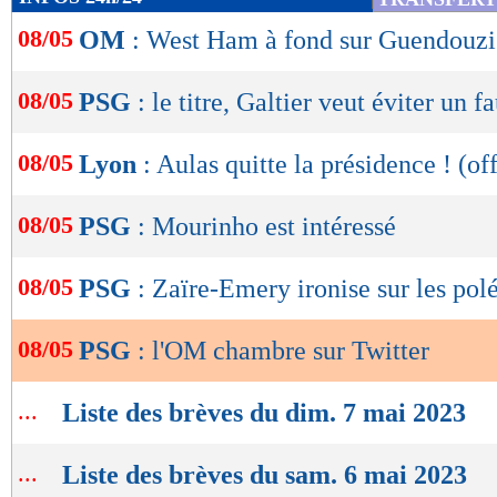
de
08/05
OM
: West Ham à fond sur Guendouzi
lecture
OK
08/05
PSG
: le titre, Galtier veut éviter un f
08/05
Lyon
: Aulas quitte la présidence ! (off
08/05
PSG
: Mourinho est intéressé
08/05
PSG
: Zaïre-Emery ironise sur les po
08/05
PSG
: l'OM chambre sur Twitter
...
Liste des brèves du dim. 7 mai 2023
...
Liste des brèves du sam. 6 mai 2023