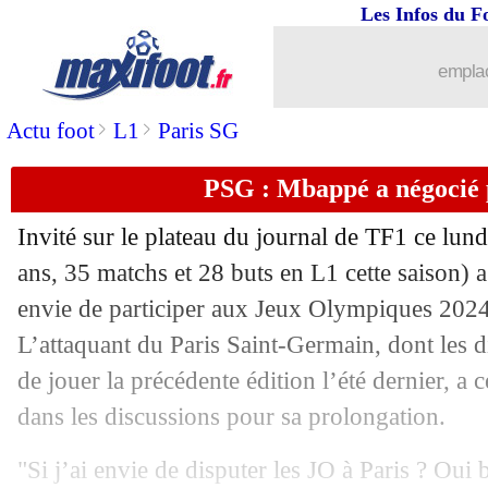
Les Infos du F
emplac
>
>
Actu foot
L1
Paris SG
PSG : Mbappé a négocié 
Invité sur le plateau du journal de TF1 ce lun
ans, 35 matchs et 28 buts en L1 cette saison
envie de participer aux Jeux Olympiques 2024 
L’attaquant du Paris Saint-Germain, dont les d
de jouer la précédente édition l’été dernier, a 
dans les discussions pour sa prolongation.
"Si j’ai envie de disputer les JO à Paris ? Oui 