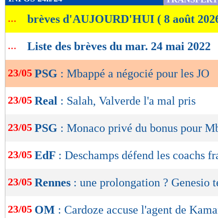
de
...
brèves d'AUJOURD'HUI ( 8 août 202
lecture
OK
...
Liste des brèves du mar. 24 mai 2022
23/05
PSG
: Mbappé a négocié pour les JO
23/05
Real
: Salah, Valverde l'a mal pris
23/05
PSG
: Monaco privé du bonus pour M
23/05
EdF
: Deschamps défend les coachs fr
Lu 113.607 fois
- Eric Bethsy -
23/05
Rennes
: une prolongation ? Genesio 
23/05
OM
: Cardoze accuse l'agent de Kama