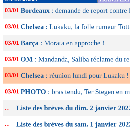
de
03/01
Bordeaux
: demande de report contre
lecture
OK
03/01
Chelsea
: Lukaku, la folle rumeur Tot
03/01
Barça
: Morata en approche !
03/01
OM
: Mandanda, Saliba réclame du re
03/01
Chelsea
: réunion lundi pour Lukaku !
03/01
PHOTO
: bras tendu, Ter Stegen en 
...
Liste des brèves du dim. 2 janvier 202
...
Liste des brèves du sam. 1 janvier 202