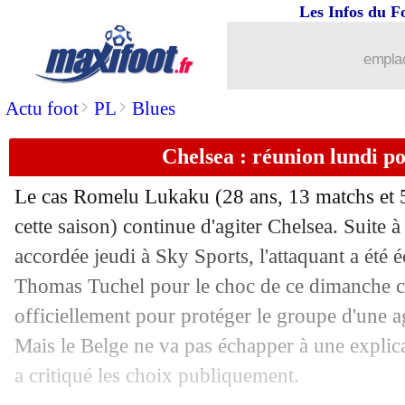
Les Infos du F
03/01
Chelsea
: Lukaku a agacé le vestiaire
emplac
03/01
Barça
: Torres ne peut pas être inscrit
>
>
Actu foot
PL
Blues
03/01
Tottenham
: Lloris, Conte en remet u
Chelsea : réunion lundi p
03/01
PSG
: la Juve discute bien pour Icardi,
Le cas Romelu Lukaku (28 ans, 13 matchs et 
cette saison) continue d'agiter Chelsea. Suite
03/01
OM
: les Marseillais ont respecté Ch
accordée jeudi à Sky Sports, l'attaquant a été é
03/01
Thomas Tuchel pour le choc de ce dimanche co
Barça
: Håland, Laporta n'écarte rien..
officiellement pour protéger le groupe d'une ag
03/01
Atletico
: négatif, Griezmann va reven
Mais le Belge ne va pas échapper à une explica
a critiqué les choix publiquement.
03/01
Barça
: Dembélé, la mise au point du 