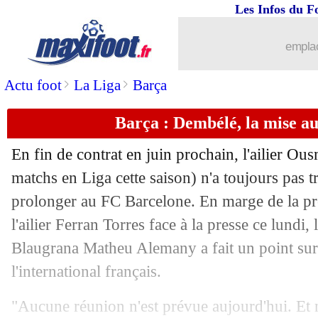
Les Infos du F
03/01
Atalanta
: le Real se penche sur Demi
emplac
03/01
PSG
: Diallo, plan B du Milan derriè
>
>
Actu foot
La Liga
Barça
03/01
Naples
: Insigne fonce vers Toronto
Barça : Dembélé, la mise au
03/01
Real
: Isco poussé vers Tottenham ?
En fin de contrat en juin prochain, l'ailier O
03/01
Barça
: Torres justifie son choix
matchs en Liga cette saison) n'a toujours pas 
prolonger au FC Barcelone. En marge de la pré
03/01
Bayern
: Cuisance vendu à Venise (off
l'ailier Ferran Torres face à la presse ce lundi,
Blaugrana Matheu Alemany a fait un point sur 
03/01
Lille
: trois nouveau cas positifs au C
l'international français.
03/01
Troyes
: Irles, c'est fait (officiel)
"Aucune réunion n'est prévue aujourd'hui. Et