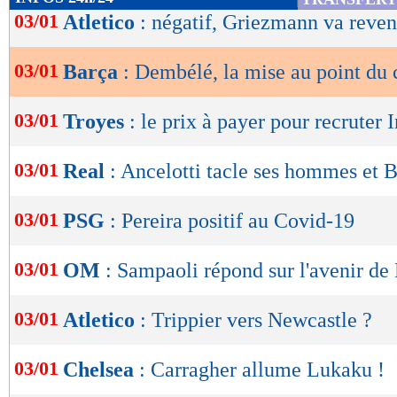
de
03/01
Atletico
: négatif, Griezmann va reven
lecture
03/01
Barça
: Dembélé, la mise au point du 
OK
03/01
Troyes
: le prix à payer pour recruter I
03/01
Real
: Ancelotti tacle ses hommes et
03/01
PSG
: Pereira positif au Covid-19
03/01
OM
: Sampaoli répond sur l'avenir de
03/01
Atletico
: Trippier vers Newcastle ?
03/01
Chelsea
: Carragher allume Lukaku !