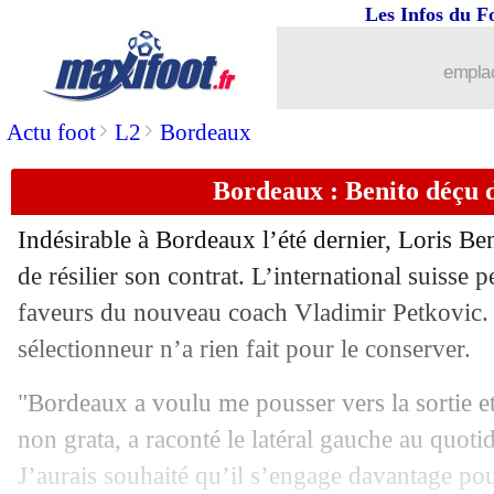
Les Infos du F
emplac
>
>
Actu foot
L2
Bordeaux
Bordeaux : Benito déçu 
Indésirable à Bordeaux l’été dernier, Loris Ben
de résilier son contrat. L’international suisse p
faveurs du nouveau coach Vladimir Petkovic.
sélectionneur n’a rien fait pour le conserver.
"Bordeaux a voulu me pousser vers la sortie e
non grata, a raconté le latéral gauche au quoti
J’aurais souhaité qu’il s’engage davantage pou