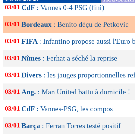
de
03/01
CdF
: Vannes 0-4 PSG (fini)
lecture
03/01
Bordeaux
: Benito déçu de Petkovic
OK
03/01
FIFA
: Infantino propose aussi l'Euro 
03/01
Nîmes
: Ferhat a séché la reprise
03/01
Divers
: les jauges proportionnelles re
03/01
Ang.
: Man United battu à domicile !
03/01
CdF
: Vannes-PSG, les compos
03/01
Barça
: Ferran Torres testé positif