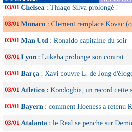
de
03/01
Chelsea
: Thiago Silva prolongé !
lecture
03/01
Monaco
: Clement remplace Kovac (of
OK
03/01
Man Utd
: Ronaldo capitaine du soir
03/01
Lyon
: Lukeba prolonge son contrat
03/01
Barça
: Xavi couvre L. de Jong d'élog
03/01
Atletico
: Kondogbia, un record cette 
03/01
Bayern
: comment Hoeness a retenu R
03/01
Atalanta
: le Real se penche sur Demi