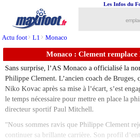
Les Infos du F
...
Liste des brèves du mar. 4 janvier 202
emplac
03/01
PSG
: Mbappé passe le cap des 200 but
>
>
Actu foot
L1
Monaco
03/01
Vannes
: C. Pétrel - "on n'a pas à rougi
Monaco : Clement remplace K
03/01
PSG
: Mbappé a faim de titres
Sans surprise, l’AS Monaco a officialisé la no
03/01
CdF
: quand un drone interrompt Van
Philippe Clement. L’ancien coach de Bruges, q
Niko Kovac après sa mise à l’écart, s’est enga
03/01
Esp.
: Séville se rapproche du Real !
le temps nécessaire pour mettre en place la ph
directeur sportif Paul Mitchell.
03/01
CdF
: Vannes 0-4 PSG (fini)
"Nous sommes ravis que Philippe Clement re
03/01
Bordeaux
: Benito déçu de Petkovic
continuer sa brillante carrière. Son profil d’e