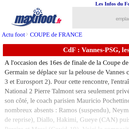
Les Infos du F
emplac
>
Actu foot
COUPE de FRANCE
CdF : Vannes-PSG, le
A l'occasion des 16es de finale de la Coupe de 
...
brèves d'AUJOURD'HUI ( 6 août 202
Germain se déplace sur la pelouse de Vannes 
3 et Eurosport 2). Pour cette rencontre, l'entr
...
Liste des brèves du mar. 4 janvier 202
National 2 Pierre Talmont sera seulement priv
son côté, le coach parisien Mauricio Pochetti
03/01
PSG
: Mbappé passe le cap des 200 but
nombreux absents : Ramos (suspendu), Neymar
de reprise), Diallo, Hakimi, Gueye (CAN) puis
03/01
Vannes
: C. Pétrel - "on n'a pas à rougi