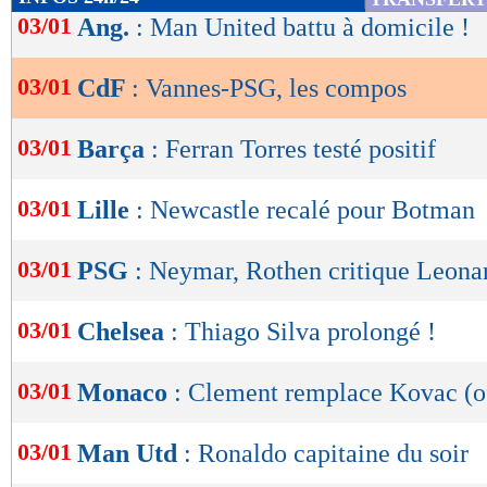
de
03/01
Ang.
: Man United battu à domicile !
lecture
03/01
CdF
: Vannes-PSG, les compos
OK
03/01
Barça
: Ferran Torres testé positif
03/01
Lille
: Newcastle recalé pour Botman
03/01
PSG
: Neymar, Rothen critique Leona
03/01
Chelsea
: Thiago Silva prolongé !
03/01
Monaco
: Clement remplace Kovac (of
03/01
Man Utd
: Ronaldo capitaine du soir