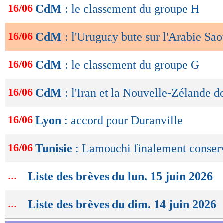
16/06
CdM
: le classement du groupe H
de
322
PASSES
lecture
(réussies
(73 %)
16/06
CdM
: l'Uruguay bute sur l'Arabie Sao
OK
7
TIRS
(cadrés)
(3)
16/06
CdM
: le classement du groupe G
4
CORNERS JOU
16/06
CdM
: l'Iran et la Nouvelle-Zélande d
6
FAUTES SUBI
16/06
Lyon
: accord pour Duranville
16/06
Tunisie
: Lamouchi finalement conser
VIDEO : le résumé de Arabie Saoudite 
...
Liste des brèves du lun. 15 juin 2026
...
Liste des brèves du dim. 14 juin 2026