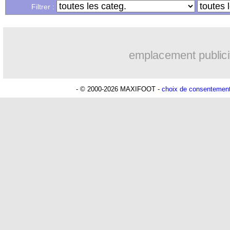
Filtrer :
emplacement publici
- © 2000-2026 MAXIFOOT -
choix de consentemen
Guide Coupe du monde 2026
(infos/stats, r
Voir la fiche ARABIE SAOUDITE
|
Vo
Lu 8.130 fois
- Romain Rigaux -