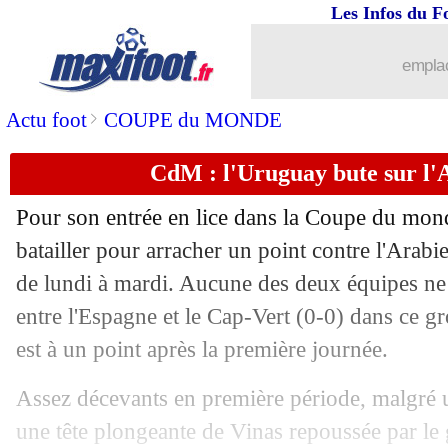
Les Infos du F
16/06
CdM
: quatre nuls, une première depu
emplac
16/06
Le Havre
: Sangante signe à Séville (o
>
Actu foot
COUPE du MONDE
16/06
Cap-Vert
: un record historique contr
CdM : l'Uruguay bute sur l'
16/06
PSG
: accord pour la prolongation de
Pour son entrée en lice dans la Coupe du mon
16/06
Iran
: nouveaux soucis à la frontière
batailler pour arracher un point contre l'Arabi
de lundi à mardi. Aucune des deux équipes ne 
16/06
Espagne
: une stat' inquiétante depuis
entre l'Espagne et le Cap-Vert (0-0) dans ce 
est à un point après la première journée.
16/06
CdM
: qui est le favori des bookmaker
Assez décevants en première période, malgré 
16/06
Nantes
: c'est bouclé pour Der Zakari
une tête plongeante de Vinas repoussée par le