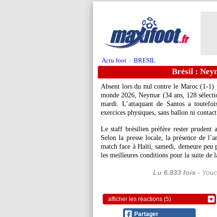
Actu foot
BRESIL
>
Brésil : Ney
Absent lors du nul contre le Maroc (1-1) 
monde 2026, Neymar (34 ans, 128 sélection
mardi. L’attaquant de Santos a toutefoi
exercices physiques, sans ballon ni contact
Le staff brésilien préfère rester prudent 
Selon la presse locale, la présence de l
match face à Haïti, samedi, demeure peu pr
les meilleures conditions pour la suite de 
Lu 6.833 fois
- Youc
afficher les réactions (5)
Partager