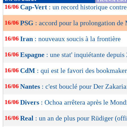
de
16/06
Cap-Vert
: un record historique contr
lecture
16/06
PSG
: accord pour la prolongation de
OK
16/06
Iran
: nouveaux soucis à la frontière
16/06
Espagne
: une stat' inquiétante depuis
16/06
CdM
: qui est le favori des bookmaker
16/06
Nantes
: c'est bouclé pour Der Zakari
16/06
Divers
: Ochoa arrêtera après le Mondi
16/06
Real
: un an de plus pour Rüdiger (offi