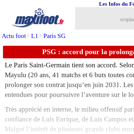
Les Infos du F
16/06
CdM
: déjà un million de spectateurs
emplac
16/06
Corée du Sud
: Son soutenu face à la 
>
>
Actu foot
L1
Paris SG
16/06
Le Mans
: le président Gomez s'en va 
PSG : accord pour la prolong
16/06
Lens
: Bermont prêté à Angers (officie
Le Paris Saint-Germain tient son accord. Se
16/06
Milan
: Ruben Amorim sur le banc (off
Mayulu
(20 ans, 41 matchs et 6 buts toutes co
prolonger son contrat jusqu’en juin 2031. Les 
16/06
Uruguay
: Bielsa répond à la polémiq
entendues pour poursuivre l’aventure sur le l
16/06
Man Utd
: Summerville plaît aussi
Très apprécié en interne, le milieu offensif par
confiance de Luis Enrique, de Luis Campos et 
16/06
PSG
: vers un prêt de Marin cet été
Malgré l’intérêt de plusieurs grands clubs eur