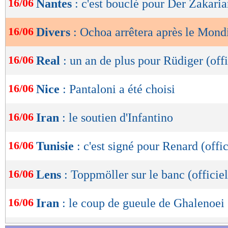
16/06
Nantes
: c'est bouclé pour Der Zakari
de
lecture
16/06
Divers
: Ochoa arrêtera après le Mondi
OK
16/06
Real
: un an de plus pour Rüdiger (offi
16/06
Nice
: Pantaloni a été choisi
16/06
Iran
: le soutien d'Infantino
16/06
Tunisie
: c'est signé pour Renard (offic
16/06
Lens
: Toppmöller sur le banc (officiel
16/06
Iran
: le coup de gueule de Ghalenoei