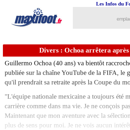
16/06
Uruguay
: Bielsa répond à la polémiq
Les Infos du F
16/06
Man Utd
: Summerville plaît aussi
emplac
16/06
PSG
: vers un prêt de Marin cet été
Divers : Ochoa arrêtera après 
16/06
OM
: l'Atalanta cible Højbjerg
Guillermo Ochoa (40 ans) va bientôt raccroche
16/06
Tottenham
: accord avec Van Hecke
publiée sur la chaîne YouTube de la FIFA, le 
qu'il prendrait sa retraite après la Coupe du m
16/06
Angleterre
: Chalobah remplace Livr
"L'équipe nationale mexicaine a toujours été 
16/06
Cap-Vert
: Vozinha cartonne sur Inst
carrière comme dans ma vie. Je ne conçois pas 
Maintenant que mon aventure avec la sélection 
16/06
Newcastle
: Tottenham se lance pour 
plus de sens pour moi. Je ne vois aucun intérêt