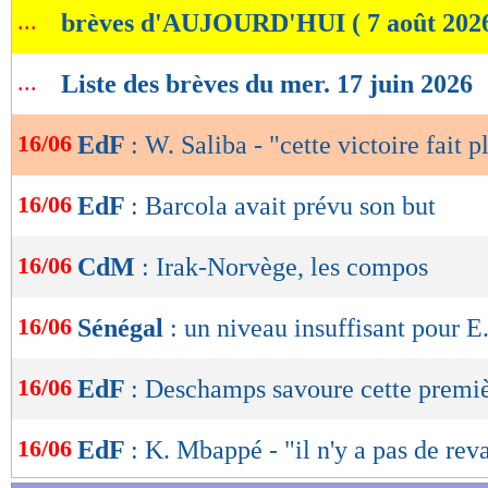
...
brèves d'AUJOURD'HUI ( 7 août 202
de
lecture
...
Liste des brèves du mer. 17 juin 2026
OK
16/06
EdF
: W. Saliba - "cette victoire fait pl
16/06
EdF
: Barcola avait prévu son but
16/06
CdM
: Irak-Norvège, les compos
16/06
Sénégal
: un niveau insuffisant pour 
16/06
EdF
: Deschamps savoure cette premiè
16/06
EdF
: K. Mbappé - "il n'y a pas de re