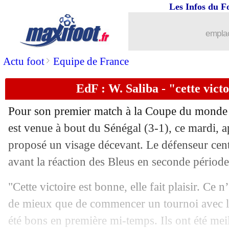
Les Infos du F
emplac
>
Actu foot
Equipe de France
EdF : W. Saliba - "cette victo
Pour son premier match à la Coupe du monde 
est venue à bout du Sénégal (3-1), ce mardi, 
proposé un visage décevant. Le défenseur cent
avant la réaction des Bleus en seconde période
"Cette victoire est bonne, elle fait plaisir. Ce n’
de mieux que de commencer un tournoi avec le
été bons en première mi-temps. Ils ont été meil