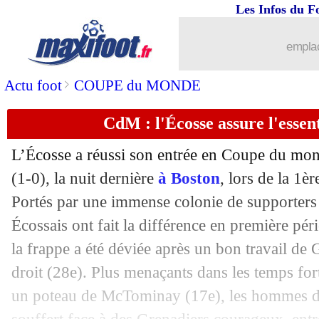
14/06
EdF
: marabouter Mbappé, Diouf en pl
Les Infos du F
14/06
Allemagne
: Kimmich est en mission
emplac
14/06
Égypte
: la FIFA retire les étoiles du m
>
Actu foot
COUPE du MONDE
CdM : l'Écosse assure l'essent
14/06
Curaçao
: Advocaat croit à l’exploit
L’Écosse a réussi son entrée en Coupe du mon
14/06
Allemagne
: Nagelsmann voit un "ma
(1-0), la nuit dernière
à Boston
, lors de la 1è
Portés par une immense colonie de supporters 
14/06
Tunisie
: Lamouchi, pas de fausses pr
Écossais ont fait la différence en première pé
14/06
Maroc
: Ouahbi fier des joueurs, mais.
la frappe a été déviée après un bon travail de
droit (28e). Plus menaçants dans les temps fo
14/06
Maroc
: Bouaddi a séduit Marquinhos
un poteau de McTominay (17e), les hommes de