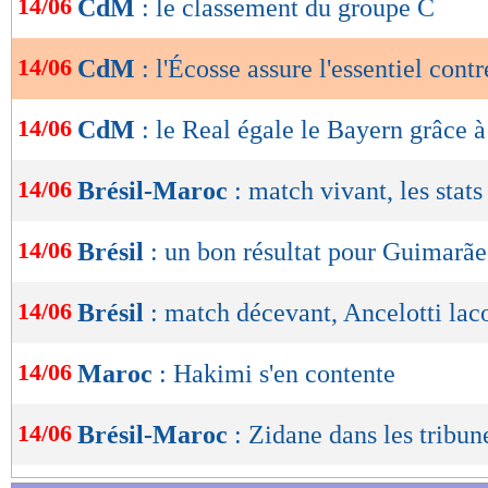
14/06
CdM
: le classement du groupe C
de
lecture
14/06
CdM
: l'Écosse assure l'essentiel contr
OK
14/06
CdM
: le Real égale le Bayern grâce à
14/06
Brésil-Maroc
: match vivant, les stats
14/06
Brésil
: un bon résultat pour Guimarãe
14/06
Brésil
: match décevant, Ancelotti lac
Haiti
Ec
-
14/06
Maroc
: Hakimi s'en contente
54 %
POSSESSION
(
14/06
Brésil-Maroc
: Zidane dans les tribun
431
PASSES
(réussies
(85 %)