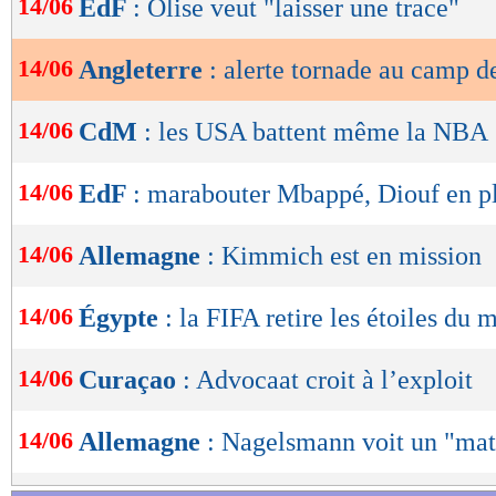
14/06
EdF
: Olise veut "laisser une trace"
de
lecture
14/06
Angleterre
: alerte tornade au camp d
OK
14/06
CdM
: les USA battent même la NBA
14/06
EdF
: marabouter Mbappé, Diouf en pl
14/06
Allemagne
: Kimmich est en mission
14/06
Égypte
: la FIFA retire les étoiles du m
14/06
Curaçao
: Advocaat croit à l’exploit
14/06
Allemagne
: Nagelsmann voit un "ma