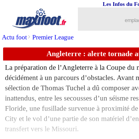
14/06
VIDEO
: Curaçao, un but historique !
Les Infos du F
14/06
EdF
: Mbappé évoque sa notoriété
emplac
14/06
Lille
: la liste des prétendants pour B
>
Actu foot
Premier League
Angleterre : alerte tornade 
14/06
Real
: Mourinho et Pérez déjà en désa
La préparation de l’Angleterre à la Coupe du
14/06
CdM 2026
: Qatar-Suisse, la FIFA ad
décidément à un parcours d’obstacles. Avant m
sélection de Thomas Tuchel a dû composer av
14/06
Chelsea
: Cucurella va signer au Real
inattendus, entre les secousses d’un séisme res
14/06
CdM
: Allemagne-Curaçao, les compo
Floride, une fusillade survenue à proximité de
City et le vol d’une partie de son matériel d’
14/06
PSG
: Mbappé rend hommage à Nasse
transfert vers le Missouri.