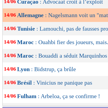
14/06
Curaçao
: Advocaat croit à l’exploit
de
lecture
14/06
Allemagne
: Nagelsmann voit un "ma
OK
14/06
Tunisie
: Lamouchi, pas de fausses pr
14/06
Maroc
: Ouahbi fier des joueurs, mais.
14/06
Maroc
: Bouaddi a séduit Marquinhos
14/06
Lyon
: Bidstrup, ça brûle
14/06
Brésil
: Vinicius ne panique pas
14/06
Fulham
: Arbeloa, ça se confirme !