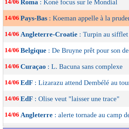
14/06
Roma
: Koné focus sur le Mondial
de
lecture
14/06
Pays-Bas
: Koeman appelle à la prude
OK
14/06
Angleterre-Croatie
: Turpin au sifflet
14/06
Belgique
: De Bruyne prêt pour son de
14/06
Curaçao
: L. Bacuna sans complexe
14/06
EdF
: Lizarazu attend Dembélé au tou
14/06
EdF
: Olise veut "laisser une trace"
14/06
Angleterre
: alerte tornade au camp d