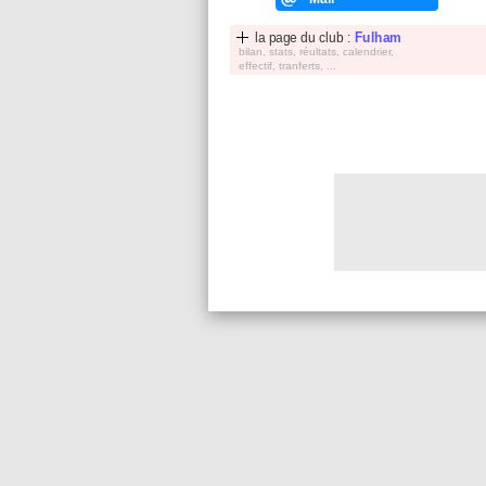
la page du club :
Fulham
bilan, stats, réultats, calendrier,
effectif, tranferts, ...