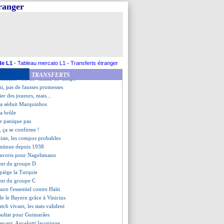
cuna sans complexe
tranger
ttend Dembélé au tournant
laisser une trace"
te tornade au camp de base
attent même la NBA
 Mbappé, Diouf en plaisante
ich est en mission
etire les étoiles du maillot
de L1
-
Tableau mercato L1
-
Transferts étranger
at croit à l’exploit
TRANSFERTS
elsmann voit un "match de Coupe"
i, pas de fausses promesses
ier des joueurs, mais...
 a séduit Marquinhos
ça brûle
ne panique pas
, ça se confirme !
isie, les compos probables
continue depuis 1938
 favoris pour Nagelsmann
ment du groupe D
e piège la Turquie
ment du groupe C
sure l'essentiel contre Haïti
ale le Bayern grâce à Vinicius
atch vivant, les stats valident
sultat pour Guimarães
evant, Ancelotti laconique