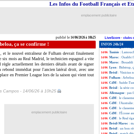
Curaçao
: L. Ba
14/06
Les Infos du Football Français et E
EdF
: Lizarazu a
14/06
EdF
: Olise veut "
14/06
emplacement publicitaire
Angleterre
: aler
14/06
CdM
: les USA b
14/06
EdF
: marabouter
14/06
Allemagne
: Kimm
14/06
publié le
14/06/2026 à 10h25
Égypte
: la FIFA r
14/06
LiveScore
-
clubs 
Curaçao
: Advoca
14/06
eloa, ça se confirme !
INFOS 24h/24
Allemagne
: Nag
14/06
Tunisie
: Lamouch
14/06
n, et le nouvel entraîneur de Fulham devrait finalement
Maroc
: Ouahbi f
14/06
e six mois au Real Madrid, le technicien espagnol a vite
Maroc
: Bouaddi
14/06
l règle actuellement les derniers détails avant de signer
Lyon
: Bidstrup, 
14/06
 rebond immédiat pour l'ancien latéral droit, avec une
Brésil
: Vinicius 
14/06
 place en Premier League lors de la saison qui vient tout
Fulham
: Arbeloa
14/06
CdM
: Suède-Tun
14/06
Brésil
: la série 
14/06
es Campos - 14/06/26 à 10h25
Allemagne
: pas
14/06
CdM
: le classe
14/06
CdM
: l'Australi
14/06
CdM
: le classe
14/06
emplacement publicitaire
CdM
: l'Écosse as
14/06
CdM
: le Real ég
14/06
Brésil-Maroc
: m
14/06
Brésil
: un bon ré
14/06
Brésil
: match déc
14/06