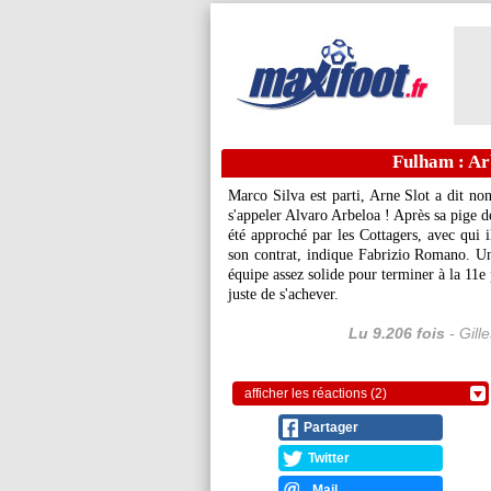
Fulham : Arb
Marco Silva est parti, Arne Slot a dit no
s'appeler Alvaro Arbeloa ! Après sa pige d
été approché par les Cottagers, avec qui i
son contrat, indique Fabrizio Romano. Un
équipe assez solide pour terminer à la 11e
juste de s'achever.
Lu 9.206 fois
- Gill
afficher les réactions (2)
Partager
Twitter
Mail