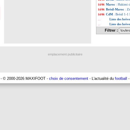
Maroc
: Hakimi s
14/06
Brésil-Maroc
: Z
14/06
CdM
: Brésil 1-1
14/06
Liste des brèv
...
Liste des brèv
...
Filtrer :
emplacement publicitaire
- © 2000-2026 MAXIFOOT -
choix de consentement
- L'actualité du
football
-