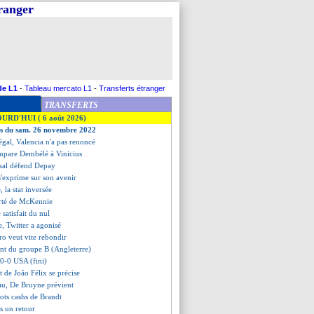
tranger
de L1
-
Tableau mercato L1
-
Transferts étranger
TRANSFERTS
OURD'HUI ( 6 août 2026)
ves du sam. 26 novembre 2022
négal, Valencia n'a pas renoncé
mpare Dembélé à Vinicius
aal défend Depay
s'exprime sur son avenir
, la stat inversée
ierté de McKennie
 satisfait du nul
e, Twitter a agonisé
ro veut vite rebondir
ent du groupe B (Angleterre)
 0-0 USA (fini)
rt de João Félix se précise
eau, De Bruyne prévient
mots cashs de Brandt
s un retour