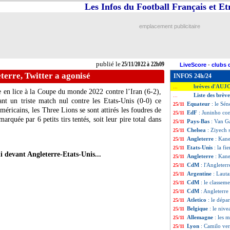
Les Infos du Football Français et E
emplacement publicitaire
publié le
25/11/2022 à 22h09
LiveScore
-
clubs 
terre, Twitter a agonisé
INFOS 24h/24
brèves d'AUJ
...
e en lice à la Coupe du monde 2022 contre l’Iran (6-2),
Liste des brè
...
nt un triste match nul contre les Etats-Unis (0-0) ce
Equateur
: le Sé
25/11
ricains, les Three Lions se sont attirés les foudres de
EdF
: Juninho co
25/11
arquée par 6 petits tirs tentés, soit leur pire total dans
Pays-Bas
: Van G
25/11
Chelsea
: Ziyech 
25/11
Angleterre
: Kane
25/11
Etats-Unis
: la f
25/11
i devant Angleterre-Etats-Unis...
Angleterre
: Kane
25/11
CdM
: l'Angleterr
25/11
Argentine
: Lauta
25/11
CdM
: le classem
25/11
CdM
: Angleterre
25/11
Atletico
: le dépa
25/11
Belgique
: le niv
25/11
Allemagne
: les 
25/11
Lyon
: Camilo ver
25/11