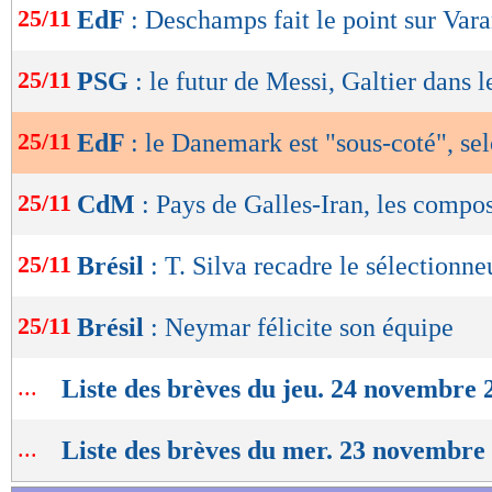
25/11
EdF
: Deschamps fait le point sur Var
de
lecture
25/11
PSG
: le futur de Messi, Galtier dans l
OK
25/11
EdF
: le Danemark est "sous-coté", s
25/11
CdM
: Pays de Galles-Iran, les compo
25/11
Brésil
: T. Silva recadre le sélectionne
25/11
Brésil
: Neymar félicite son équipe
...
Liste des brèves du jeu. 24 novembre 
...
Liste des brèves du mer. 23 novembre