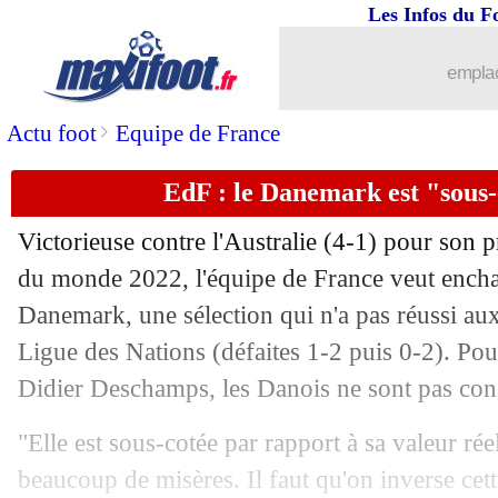
Les Infos du F
25/11
CdM
: Qatar 1-3 Sénégal (fini)
emplac
25/11
PSG
: Galtier et la gestion du duo N
>
Actu foot
Equipe de France
25/11
EdF
: Lloris aussi se méfie du Danem
EdF : le Danemark est "sous-
25/11
CdM
: le Parlement Européen dézingu
Victorieuse contre l'Australie (4-1) pour son
25/11
Ghana
: sa célébration à la CR7, Buka
du monde 2022, l'équipe de France veut encha
Danemark, une sélection qui n'a pas réussi aux
25/11
Brésil
: Neymar vers un forfait contre 
Ligue des Nations (défaites 1-2 puis 0-2). Pour
Didier Deschamps, les Danois ne sont pas consi
25/11
Al-Nasr
: Ronaldo, même le ministre 
"Elle est sous-cotée par rapport à sa valeur rée
25/11
Chelsea
: Chalobah a rempilé ! (offici
beaucoup de misères. Il faut qu'on inverse cet