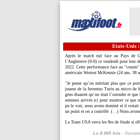
Etats-Unis :
Après le match nul face au Pays de Gal
l’Angleterre (0-0) ce vendredi pour leur
2022. Cette performance face au "cousin" r
américain Weston McKennie (24 ans, 38 sél
"Je pense qu’on méritait plus que ce poin
joueur de la Juventus Turin au micro de be
gens disaient qu’on était l’outsider et que
sommes arrivés ici pour montrer ce que 
pu le voir, nous avons dominé et il restait
un point et on a contrôlé. (…) Nous avon
La Team USA verra les 8es de finale si elle
Lu 8.965 fois
- Romain