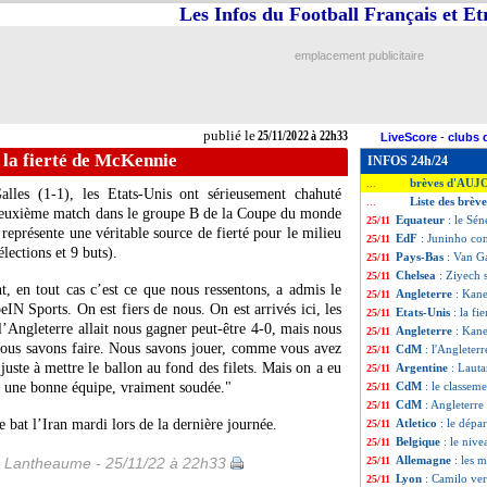
Les Infos du Football Français et E
emplacement publicitaire
publié le
25/11/2022 à 22h33
LiveScore
-
clubs 
 la fierté de McKennie
INFOS 24h/24
brèves d'AUJ
...
les (1-1), les Etats-Unis ont sérieusement chahuté
Liste des brè
...
 deuxième match dans le groupe B de la Coupe du monde
Equateur
: le Sé
25/11
eprésente une véritable source de fierté pour le milieu
EdF
: Juninho co
25/11
ections et 9 buts).
Pays-Bas
: Van G
25/11
Chelsea
: Ziyech 
25/11
t, en tout cas c’est ce que nous ressentons, a admis le
Angleterre
: Kane
25/11
IN Sports. On est fiers de nous. On est arrivés ici, les
Etats-Unis
: la f
25/11
 l’Angleterre allait nous gagner peut-être 4-0, mais nous
Angleterre
: Kane
25/11
nous savons faire. Nous savons jouer, comme vous avez
CdM
: l'Angleterr
25/11
 juste à mettre le ballon au fond des filets. Mais on a eu
Argentine
: Lauta
25/11
s une bonne équipe, vraiment soudée."
CdM
: le classem
25/11
CdM
: Angleterre
25/11
 bat l’Iran mardi lors de la dernière journée.
Atletico
: le dépa
25/11
Belgique
: le niv
25/11
Allemagne
: les 
 Lantheaume - 25/11/22 à 22h33
25/11
Lyon
: Camilo ver
25/11