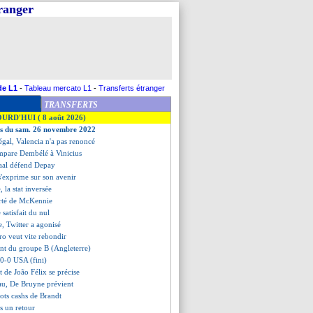
tranger
de L1
-
Tableau mercato L1
-
Transferts étranger
TRANSFERTS
OURD'HUI ( 8 août 2026)
ves du sam. 26 novembre 2022
négal, Valencia n'a pas renoncé
mpare Dembélé à Vinicius
aal défend Depay
s'exprime sur son avenir
, la stat inversée
ierté de McKennie
 satisfait du nul
e, Twitter a agonisé
ro veut vite rebondir
ent du groupe B (Angleterre)
 0-0 USA (fini)
rt de João Félix se précise
eau, De Bruyne prévient
mots cashs de Brandt
s un retour