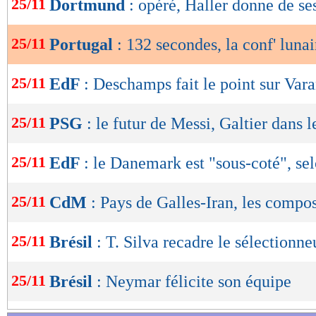
25/11
Dortmund
: opéré, Haller donne de se
de
lecture
25/11
Portugal
: 132 secondes, la conf' luna
OK
25/11
EdF
: Deschamps fait le point sur Var
25/11
PSG
: le futur de Messi, Galtier dans l
25/11
EdF
: le Danemark est "sous-coté", s
25/11
CdM
: Pays de Galles-Iran, les compo
25/11
Brésil
: T. Silva recadre le sélectionne
25/11
Brésil
: Neymar félicite son équipe