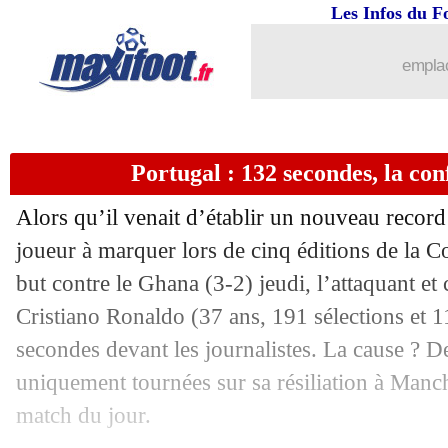
25/11
Brésil
: Neymar est forfait pour la Suis
Les Infos du F
25/11
CdM
: Pays-Bas-Equateur, les compos
emplac
25/11
CdM
: Qatar 1-3 Sénégal (fini)
Portugal : 132 secondes, la con
25/11
PSG
: Galtier et la gestion du duo N
Alors qu’il venait d’établir un nouveau record
25/11
EdF
: Lloris aussi se méfie du Danem
joueur à marquer lors de cinq éditions de la
but contre le Ghana (3-2) jeudi, l’attaquant et
25/11
CdM
: le Parlement Européen dézingu
Cristiano Ronaldo (37 ans, 191 sélections et 
25/11
Ghana
: sa célébration à la CR7, Buka
secondes devant les journalistes. La cause ? D
uniquement tournées sur sa résiliation à Manc
25/11
Brésil
: Neymar vers un forfait contre 
match du jour.