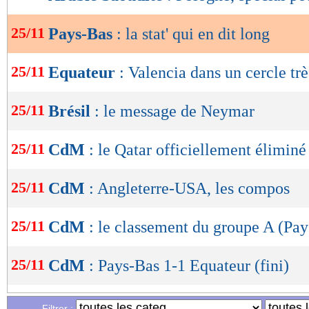
de
lecture
25/11
Pays-Bas
: la stat' qui en dit long
OK
25/11
Equateur
: Valencia dans un cercle tr
25/11
Brésil
: le message de Neymar
25/11
CdM
: le Qatar officiellement éliminé
25/11
CdM
: Angleterre-USA, les compos
25/11
CdM
: le classement du groupe A (Pa
25/11
CdM
: Pays-Bas 1-1 Equateur (fini)
25/11
Suisse
: la mère d'Embolo tacle le Ca
Filtrer :