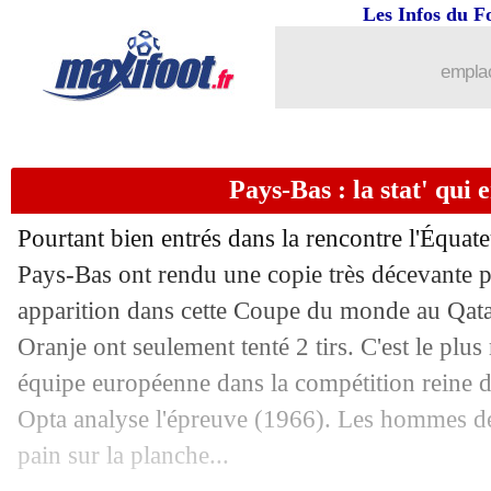
Les Infos du F
25/11
Equateur
: le Sénégal, Valencia n'a p
emplac
25/11
EdF
: Juninho compare Dembélé à Vin
25/11
Pays-Bas
: Van Gaal défend Depay
Pays-Bas : la stat' qui e
25/11
Pourtant bien entrés dans la rencontre l'Équate
Chelsea
: Ziyech s'exprime sur son ave
Pays-Bas ont rendu une copie très décevante 
25/11
Angleterre
: Kane, la stat inversée
apparition dans cette Coupe du monde au Qata
Oranje ont seulement tenté 2 tirs. C'est le plu
25/11
Etats-Unis
: la fierté de McKennie
équipe européenne dans la compétition reine de
Opta analyse l'épreuve (1966). Les hommes d
25/11
Angleterre
: Kane satisfait du nul
pain sur la planche...
25/11
CdM
: l'Angleterre, Twitter a agonisé