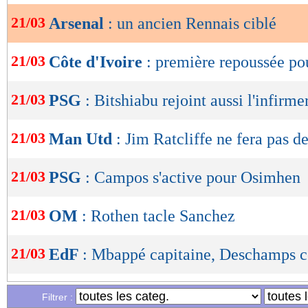
21/03
Arsenal
: un ancien Rennais ciblé
OK
21/03
Côte d'Ivoire
: première repoussée p
21/03
PSG
: Bitshiabu rejoint aussi l'infirme
21/03
Man Utd
: Jim Ratcliffe ne fera pas de
21/03
PSG
: Campos s'active pour Osimhen
21/03
OM
: Rothen tacle Sanchez
21/03
EdF
: Mbappé capitaine, Deschamps 
21/03
Chelsea
: un gardien français dans le 
Filtrer :