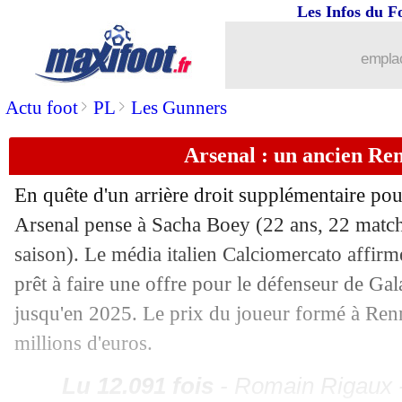
Les Infos du F
21/03
EdF
: Mbappé capitaine, Platini valid
emplac
21/03
OM
: Tavares, Di Meco a du mal...
>
>
Actu foot
PL
Les Gunners
21/03
PSG
: Rothen milite pour Mourinho !
Arsenal : un ancien Ren
21/03
EdF
: Griezmann, Pirès voit un manqu
En quête d'un arrière droit supplémentaire pou
Arsenal pense à Sacha Boey (22 ans, 22 match
21/03
OM
: Rongier en EdF, Deschamps rép
saison). Le média italien Calciomercato affirm
21/03
EdF
: Konaté n'a pas vu Griezmann to
prêt à faire une offre pour le défenseur de Gal
jusqu'en 2025. Le prix du joueur formé à Renn
21/03
Tottenham
: Højbjerg répond à Conte
millions d'euros.
21/03
EdF
: Mbappé capitaine, Konaté ravi
Lu 12.091 fois
- Romain Rigaux -