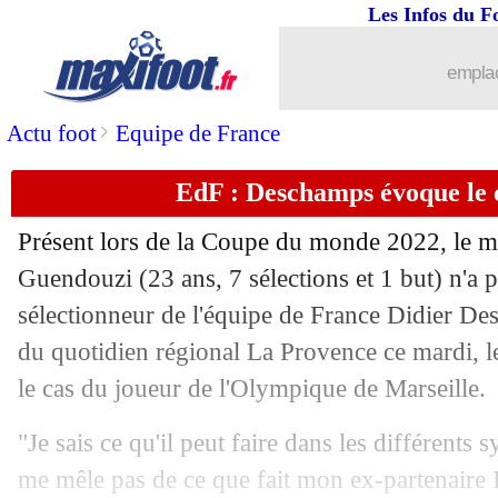
Les Infos du F
emplac
>
Actu foot
Equipe de France
EdF : Deschamps évoque le
Présent lors de la Coupe du monde 2022, le mi
Guendouzi (23 ans, 7 sélections et 1 but) n'a 
sélectionneur de l'équipe de France Didier D
du quotidien régional La Provence ce mardi, l
le cas du joueur de l'Olympique de Marseille.
"Je sais ce qu'il peut faire dans les différents 
me mêle pas de ce que fait mon ex-partenaire I