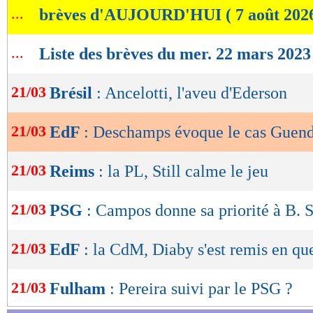
...
brèves d'AUJOURD'HUI ( 7 août 202
de
lecture
...
Liste des brèves du mer. 22 mars 2023
OK
21/03
Brésil
: Ancelotti, l'aveu d'Ederson
21/03
EdF
: Deschamps évoque le cas Guen
21/03
Reims
: la PL, Still calme le jeu
21/03
PSG
: Campos donne sa priorité à B. S
21/03
EdF
: la CdM, Diaby s'est remis en qu
21/03
Fulham
: Pereira suivi par le PSG ?