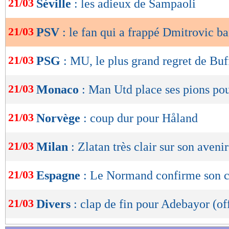
21/03
Séville
: les adieux de Sampaoli
de
lecture
21/03
PSV
: le fan qui a frappé Dmitrovic b
OK
21/03
PSG
: MU, le plus grand regret de Bu
21/03
Monaco
: Man Utd place ses pions pou
21/03
Norvège
: coup dur pour Håland
21/03
Milan
: Zlatan très clair sur son avenir
21/03
Espagne
: Le Normand confirme son 
21/03
Divers
: clap de fin pour Adebayor (off