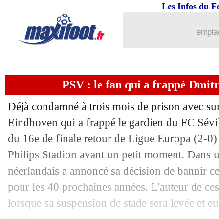
21/03
Montpellier
: Der Zakarian prévient 
Les Infos du F
21/03
PSG
: l'émir pousse pour prolonger Me
emplac
21/03
Sénégal
: Cissé se positionne pour Th
PSV : le fan qui a frappé Dmit
21/03
Arsenal
: un ancien Rennais ciblé
Déjà condamné à trois mois de prison avec sur
21/03
Côte d'Ivoire
: première repoussée p
Eindhoven qui a frappé le gardien du FC Sévi
du 16e de finale retour de Ligue Europa (2-0)
21/03
PSG
: Bitshiabu rejoint aussi l'infirme
Philips Stadion avant un petit moment. Dans 
21/03
Man Utd
: Jim Ratcliffe ne fera pas de
néerlandais a annoncé sa décision de bannir ce
pour les 40 prochaines années. L'auteur de ces
21/03
PSG
: Campos s'active pour Osimhen
lorsque sa suspension de stade sera levée et eu