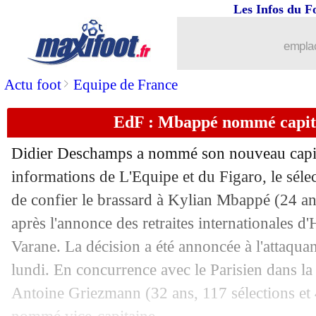
Les Infos du F
21/03
Chelsea
: un gardien français dans le 
emplac
21/03
Inter
: un grand ménage en préparatio
>
Actu foot
Equipe de France
21/03
Man City
: une grosse offre pour Gui
EdF : Mbappé nommé capita
21/03
PSG
: Lahm critique Verratti
Didier Deschamps a nommé son nouveau capit
21/03
Juve
: Rabiot, la C1 ou le départ ?
informations de L'Equipe et du Figaro, le sélec
de confier le brassard à Kylian Mbappé (24 ans
21/03
PSG
: P. Lahm - "un magasin de luxe"
après l'annonce des retraites internationales d
Varane. La décision a été annoncée à l'attaqua
21/03
Séville
: les adieux de Sampaoli
lundi. En concurrence avec le Parisien dans la
21/03
PSV
: le fan qui a frappé Dmitrovic b
Antoine Griezmann (32 ans, 117 sélections et 4