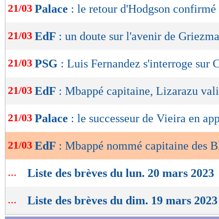
21/03
Palace
: le retour d'Hodgson confirmé 
de
lecture
21/03
EdF
: un doute sur l'avenir de Griezm
OK
21/03
PSG
: Luis Fernandez s'interroge sur
21/03
EdF
: Mbappé capitaine, Lizarazu val
21/03
Palace
: le successeur de Vieira en ap
21/03
EdF
: Mbappé nommé capitaine des B
...
Liste des brèves du lun. 20 mars 2023
...
Liste des brèves du dim. 19 mars 2023