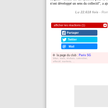
n'ont développé un sens du collectif", a a
Lu 22.618 fois
- Rom
afficher les réactions (1)
Partager
Twitter
Mail
la page du club :
Paris SG
bilan, stats, réultats, calendrier,
effectif, tranferts, ...