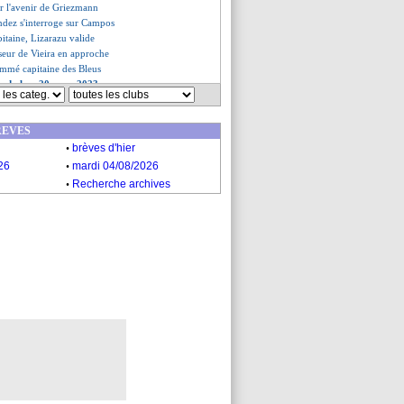
ur l'avenir de Griezmann
ndez s'interroge sur Campos
itaine, Lizarazu valide
sseur de Vieira en approche
mmé capitaine des Bleus
es du lun. 20 mars 2023
es du dim. 19 mars 2023
REVES
.
brèves d'hier
.
26
mardi 04/08/2026
.
Recherche archives