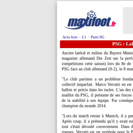
Actu foot
L1
Paris SG
>
>
PSG : Lah
Ancien latéral et milieu du Bayern Muni
magazine allemand Die Zeit sur la perf
compétitions cette saison) lors du 8e de
PSG face au club allemand (0-2), le 8 mar
"Le club parisien a un problème fondam
collectif imparfait. Marco Verratti en es
ballon et précis dans les tacles. L'un des 
maillot du PSG, il présume de ses forces e
de la stabilité à son équipe. Par conséque
champion du monde 2014.
"Lors du match retour à Munich, il a per
Après coup, il a prétendu qu'il y avait e
tout s'était déroulé correctement. Dans 
risques. Verratti est un symbole pour le P