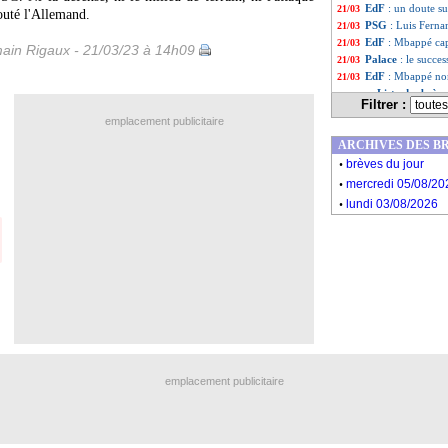
EdF
: un doute s
21/03
jouté l'Allemand.
PSG
: Luis Ferna
21/03
EdF
: Mbappé cap
21/03
ain Rigaux - 21/03/23 à 14h09
Palace
: le succe
21/03
EdF
: Mbappé no
21/03
Liste des brèv
...
Filtrer :
Liste des brèv
...
emplacement publicitaire
ARCHIVES DES B
.
brèves du jour
.
mercredi 05/08/20
.
lundi 03/08/2026
emplacement publicitaire