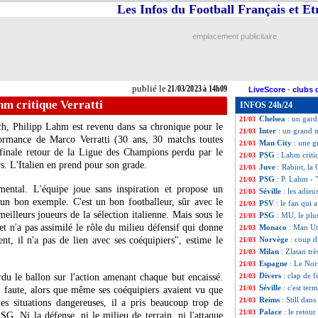
Les Infos du Football Français et E
PSG
: l'émir pou
21/03
Sénégal
: Cissé s
21/03
Arsenal
: un anci
21/03
emplacement publicitaire
Côte d'Ivoire
: p
21/03
PSG
: Bitshiabu r
21/03
Man Utd
: Jim Ra
21/03
PSG
: Campos s'
21/03
publié le
21/03/2023 à 14h09
LiveScore
-
clubs 
OM
: Rothen tac
21/03
m critique Verratti
INFOS 24h/24
EdF
: Mbappé ca
21/03
Chelsea
: un gard
21/03
ch, Philipp Lahm est revenu dans sa chronique pour le
Inter
: un grand 
21/03
ormance de Marco Verratti (30 ans, 30 matchs toutes
Man City
: une g
21/03
 finale retour de la Ligue des Champions perdu par le
PSG
: Lahm criti
21/03
s. L'Italien en prend pour son grade.
Juve
: Rabiot, la
21/03
PSG
: P. Lahm - 
21/03
ental. L'équipe joue sans inspiration et propose un
Séville
: les adie
21/03
t un bon exemple. C'est un bon footballeur, sûr avec le
PSV
: le fan qui
21/03
meilleurs joueurs de la sélection italienne. Mais sous le
PSG
: MU, le plu
21/03
t n'a pas assimilé le rôle du milieu défensif qui donne
Monaco
: Man Ut
21/03
nt, il n'a pas de lien avec ses coéquipiers", estime le
Norvège
: coup 
21/03
Milan
: Zlatan trè
21/03
Espagne
: Le No
21/03
Divers
: clap de 
du le ballon sur l'action amenant chaque but encaissé.
21/03
Séville
: c'est ter
21/03
u faute, alors que même ses coéquipiers avaient vu que
Reims
: Still dan
21/03
des situations dangereuses, il a pris beaucoup trop de
Palace
: le retou
21/03
SG. Ni la défense, ni le milieu de terrain, ni l'attaque