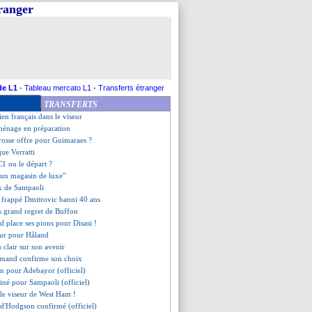
tranger
sse pour prolonger Messi
e positionne pour Thiaw
en Rennais ciblé
remière repoussée pour Bamba
ejoint aussi l'infirmerie
tcliffe ne fera pas de folies
active pour Osimhen
de L1
-
Tableau mercato L1
-
Transferts étranger
le Sanchez
TRANSFERTS
pitaine, Deschamps confirme
ien français dans le viseur
ménage en préparation
rosse offre pour Guimaraes ?
que Verratti
 C1 ou le départ ?
"un magasin de luxe"
ux de Sampaoli
 a frappé Dmitrovic banni 40 ans
s grand regret de Buffon
d place ses pions pour Disasi !
dur pour Håland
s clair sur son avenir
rmand confirme son choix
fin pour Adebayor (officiel)
miné pour Sampaoli (officiel)
s le viseur de West Ham !
r d'Hodgson confirmé (officiel)