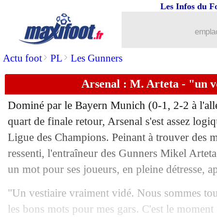
Les Infos du F
18/04
Barça
: réunion décisive pour Xavi
emplac
18/04
Real
: qualifié en demi-finale, Viniciu
>
>
Actu foot
PL
Les Gunners
18/04
Bayern
: la fierté de Tuchel
Arsenal : M. Arteta - "un v
18/04
PSG
: le Barça, Mbappé a provoqué un
Dominé par le Bayern Munich (0-1, 2-2 à l'all
quart de finale retour, Arsenal s'est assez logi
18/04
Man City
: Haaland a demandé à sorti
Ligue des Champions. Peinant à trouver des m
18/04
ressenti, l'entraîneur des Gunners Mikel Artet
Barça
: Dembélé, le PSG a dénoncé d
un mot pour ses joueurs, en pleine détresse, ap
18/04
Monaco
: fin de saison pour Golovin !
"Un vestiaire vraiment vidé. Nous sommes tou
18/04
PSG
: Dortmund, l'avertissement de 
les bons mots pour mes gars. C'est le moment 