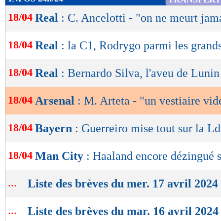
de
18/04
Real
: C. Ancelotti - "on ne meurt jam
lecture
OK
18/04
Real
: la C1, Rodrygo parmi les grand
18/04
Real
: Bernardo Silva, l'aveu de Lunin
18/04
Arsenal
: M. Arteta - "un vestiaire vid
18/04
Bayern
: Guerreiro mise tout sur la L
18/04
Man City
: Haaland encore dézingué 
...
Liste des brèves du mer. 17 avril 2024
...
Liste des brèves du mar. 16 avril 2024