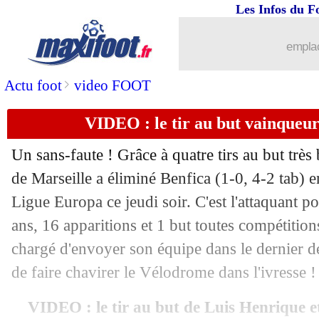
Les Infos du F
emplac
>
Actu foot
video FOOT
VIDEO : le tir au but vainqueu
Un sans-faute ! Grâce à quatre tirs au but très
de Marseille a éliminé Benfica (1-0, 4-2 tab) en
Ligue Europa ce jeudi soir. C'est l'attaquant p
ans, 16 apparitions et 1 but toutes compétitions
chargé d'envoyer son équipe dans le dernier de
de faire chavirer le Vélodrome dans l'ivresse !
VIDEO : le tir au but de Luis Henrique et 