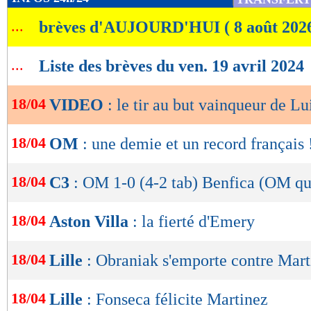
de
...
brèves d'AUJOURD'HUI ( 8 août 202
lecture
OK
...
Liste des brèves du ven. 19 avril 2024
18/04
VIDEO
: le tir au but vainqueur de L
18/04
OM
: une demie et un record français 
18/04
C3
: OM 1-0 (4-2 tab) Benfica (OM qua
18/04
Aston Villa
: la fierté d'Emery
18/04
Lille
: Obraniak s'emporte contre Mart
18/04
Lille
: Fonseca félicite Martinez