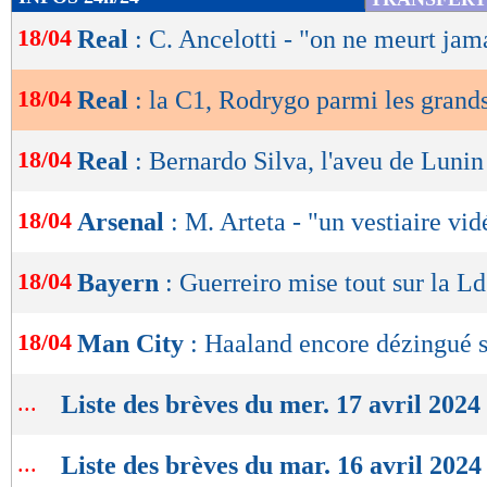
de
5. Rodrygo, 23 ans et 99 jours
18/04
Real
: C. Ancelotti - "on ne meurt jam
lecture
Lu 21.829 fois
- Alexis Goudlijian
OK
18/04
Real
: la C1, Rodrygo parmi les grand
18/04
Real
: Bernardo Silva, l'aveu de Lunin
18/04
Arsenal
: M. Arteta - "un vestiaire vid
18/04
Bayern
: Guerreiro mise tout sur la L
18/04
Man City
: Haaland encore dézingué 
...
Liste des brèves du mer. 17 avril 2024
...
Liste des brèves du mar. 16 avril 2024