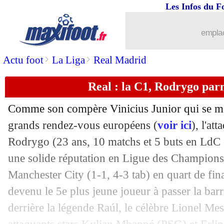
Les Infos du F
18/04
Barça
: réunion décisive pour Xavi
emplac
18/04
Real
: qualifié en demi-finale, Viniciu
>
>
Actu foot
La Liga
Real Madrid
18/04
Bayern
: la fierté de Tuchel
Real : la C1, Rodrygo par
18/04
PSG
: le Barça, Mbappé a provoqué un
Comme son compère Vinicius Junior qui se mont
grands rendez-vous européens (
voir ici
), l'at
18/04
Man City
: Haaland a demandé à sorti
Rodrygo
(23 ans, 10 matchs et 5 buts en LdC c
18/04
une solide réputation en Ligue des Champions
Barça
: Dembélé, le PSG a dénoncé d
Manchester City (1-1, 4-3 tab) en quart de final
18/04
Monaco
: fin de saison pour Golovin !
devenu le 5e plus jeune joueur à passer la barr
derrière la légende Raúl, le célèbre Lionel Mes
18/04
PSG
: Dortmund, l'avertissement de 