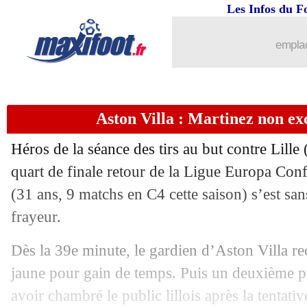
Les Infos du F
emplac
Aston Villa : Martinez non exc
Héros de la séance des tirs au but contre Lille 
quart de finale retour de la Ligue Europa Con
(31 ans, 9 matchs en C4 cette saison) s’est san
frayeur.
Dès la 39e minute, le gardien d’Aston Villa re
jaune pour gain de temps. Puis un deuxième pe
avoir chambré le public lillois après la tentat