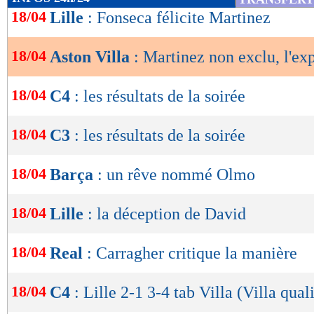
de
18/04
Lille
: Fonseca félicite Martinez
lecture
18/04
Aston Villa
: Martinez non exclu, l'ex
OK
18/04
C4
: les résultats de la soirée
18/04
C3
: les résultats de la soirée
18/04
Barça
: un rêve nommé Olmo
18/04
Lille
: la déception de David
18/04
Real
: Carragher critique la manière
18/04
C4
: Lille 2-1 3-4 tab Villa (Villa quali