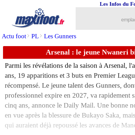
Les Infos du F
emplac
>
>
Actu foot
PL
Les Gunners
Arsenal : le jeune Nwaneri b
Parmi les révélations de la saison à Arsenal, l'a
ans, 19 apparitions et 3 buts en Premier League
récompensé. Le jeune talent des Gunners, dont
professionnel expire en 2027, va rapidement 
cinq ans, annonce le Daily Mail. Une bonne no
en vue après la blessure de Bukayo Saka, mais
qui auraient déjà repoussé les avances de Manc