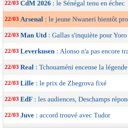
de
22/03
CdM 2026
: le Sénégal tenu en échec
lecture
22/03
Arsenal
: le jeune Nwaneri bientôt pr
OK
22/03
Man Utd
: Gallas s'inquiète pour Yoro
22/03
Leverkusen
: Alonso n'a pas encore tr
22/03
Real
: Tchouaméni encense la légend
22/03
Lille
: le prix de Zhegrova fixé
22/03
EdF
: les audiences, Deschamps répon
22/03
Juve
: accord trouvé avec Tudor