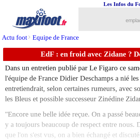
22/03
Francfort
: un jeune suivi par l'OM, m
Les Infos du F
22/03
EdF
: Deschamps patient avec Olise
emplac
22/03
EdF
: l'entrejeu, Deschamps face aux c
>
Actu foot
Equipe de France
EdF : en froid avec Zidane ? 
22/03
PSG
: le stade, Aulas donne son avis
Dans un entretien publié par Le Figaro ce same
22/03
EdF
: Dembélé-Mbappé, Deschamps 
l'équipe de France Didier Deschamps a nié les r
entretiendrait, selon certaines rumeurs, avec 
22/03
EdF
: Deschamps sent Mbappé concer
les Bleus et possible successeur Zinédine Zida
22/03
EdF
: Rabiot très incertain pour dima
"Encore une belle idée reçue. On a passé beau
y a toujours beaucoup de respect entre nous. D'
22/03
EdF
: Tchouaméni commente le retou
que l'on s'est vus, on a bien échangé et discut