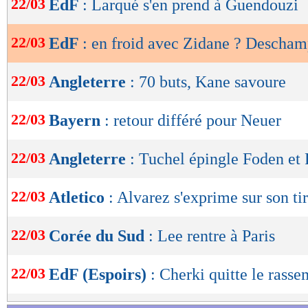
22/03
EdF
: Larqué s'en prend à Guendouzi
de
lecture
22/03
EdF
: en froid avec Zidane ? Descha
OK
22/03
Angleterre
: 70 buts, Kane savoure
22/03
Bayern
: retour différé pour Neuer
22/03
Angleterre
: Tuchel épingle Foden et
22/03
Atletico
: Alvarez s'exprime sur son ti
22/03
Corée du Sud
: Lee rentre à Paris
22/03
EdF (Espoirs)
: Cherki quitte le rass