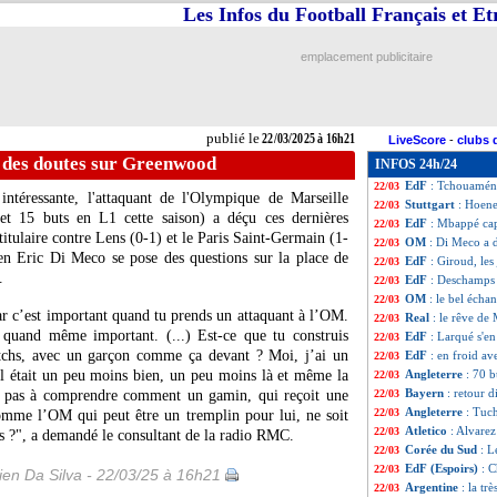
Les Infos du Football Français et E
EdF
: Olise propu
22/03
Francfort
: un je
22/03
EdF
: Deschamps 
22/03
emplacement publicitaire
EdF
: l'entrejeu,
22/03
PSG
: le stade, 
22/03
EdF
: Dembélé-M
22/03
EdF
: Deschamps
22/03
publié le
22/03/2025 à 16h21
LiveScore
-
clubs 
EdF
: Rabiot trè
22/03
 des doutes sur Greenwood
INFOS 24h/24
EdF
: Tchouamén
22/03
EdF
: Tchouaméni 
22/03
intéressante, l'attaquant de l'Olympique de Marseille
Stuttgart
: Hoene
22/03
t 15 buts en L1 cette saison) a déçu ces dernières
EdF
: Mbappé cap
22/03
titulaire contre Lens (0-1) et le Paris Saint-Germain (1-
OM
: Di Meco a 
22/03
en Eric Di Meco se pose des questions sur la place de
EdF
: Giroud, le
22/03
.
EdF
: Deschamps 
22/03
OM
: le bel éch
22/03
 car c’est important quand tu prends un attaquant à l’OM.
Real
: le rêve de
22/03
t quand même important. (...) Est-ce que tu construis
EdF
: Larqué s'e
22/03
matchs, avec un garçon comme ça devant ? Moi, j’ai un
EdF
: en froid a
22/03
il était un peu moins bien, un peu moins là et même la
Angleterre
: 70 
22/03
Bayern
: retour 
rive pas à comprendre comment un gamin, qui reçoit une
22/03
Angleterre
: Tuc
22/03
mme l’OM qui peut être un tremplin pour lui, ne soit
Atletico
: Alvarez
22/03
is ?", a demandé le consultant de la radio RMC.
Corée du Sud
: L
22/03
EdF (Espoirs)
: C
22/03
en Da Silva - 22/03/25 à 16h21
Argentine
: la tr
22/03