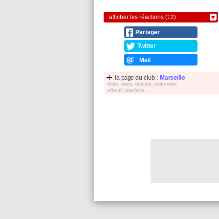
afficher les réactions (12)
Partager
Twitter
Mail
la page du club :
Marseille
bilan, stats, réultats, calendrier,
effectif, tranferts, ...