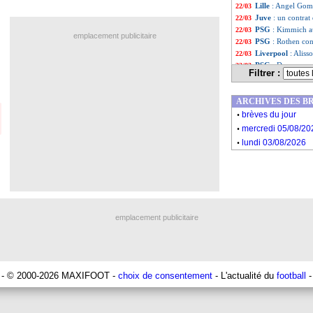
Lille
: Angel Gome
22/03
Juve
: un contrat
22/03
PSG
: Kimmich au
22/03
emplacement publicitaire
PSG
: Rothen co
22/03
Liverpool
: Aliss
22/03
PSG
: Donnarumma
22/03
Filtrer :
Angleterre
: Tuc
22/03
Nice
: Moffi va f
22/03
ARCHIVES DES B
EdF (Espoirs)
: l
22/03
.
EdF
: Koundé sor
22/03
brèves du jour
.
CdM 2026
: le M
22/03
mercredi 05/08/20
CdM 2026
: Alma
22/03
.
lundi 03/08/2026
Liste des brèv
...
Liste des brèv
...
emplacement publicitaire
- © 2000-2026 MAXIFOOT -
choix de consentement
- L'actualité du
football
-