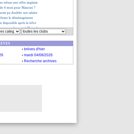
s refuse une offre anglaise
 de 4 mois pour Mancini ?
rait pu doubler son salaire
nfirme le déménagement
on disponible après la trêve
 ouvre la porte à l'Inter !
hel déjà fan de Lewis-Skelly
aire son grand retour
REVES
e petit reproche de Baticle
.
ti du onze ?
brèves d'hier
aroc et l'Egypte s'imposent
.
26
mardi 04/08/2026
da décisif pour l'Argentine
.
Recherche archives
es du ven. 21 mars 2025
es du jeu. 20 mars 2025