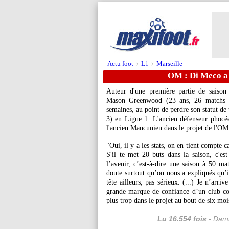
Actu foot
L1
Marseille
>
>
OM : Di Meco a
Auteur d'une première partie de saison 
Mason
Greenwood
(23 ans, 26 matchs e
semaines, au point de perdre son statut de 
3) en Ligue 1. L'ancien défenseur phocé
l'ancien Mancunien dans le projet de l'OM
"Oui, il y a les stats, on en tient compte
S'il te met 20 buts dans la saison, c'es
l’avenir, c’est-à-dire une saison à 50 
doute surtout qu’on nous a expliqués qu’
tête ailleurs, pas sérieux. (...) Je n’ar
grande marque de confiance d’un club co
plus trop dans le projet au bout de six mo
Lu 16.554 fois
- Dami