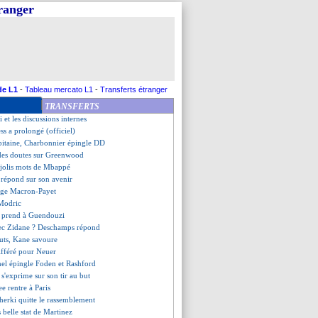
tranger
lsé dans le onze de départ ?
une suivi par l'OM, mais...
patient avec Olise
 Deschamps face aux critiques
Aulas donne son avis
bappé, Deschamps tempère
 sent Mbappé concerné
de L1
-
Tableau mercato L1
-
Transferts étranger
s incertain pour dimanche
TRANSFERTS
i commente le retour de Mbappé
et les discussions internes
ss a prolongé (officiel)
itaine, Charbonnier épingle DD
des doutes sur Greenwood
s jolis mots de Mbappé
répond sur son avenir
ange Macron-Payet
 Modric
n prend à Guendouzi
vec Zidane ? Deschamps répond
buts, Kane savoure
différé pour Neuer
hel épingle Foden et Rashford
 s'exprime sur son tir au but
ee rentre à Paris
herki quitte le rassemblement
ès belle stat de Martinez